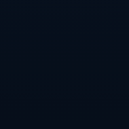
注量产生了放大效应。部分平台在年中前后推出“世界杯主题
活动”，并不局限于单一体育项目，而是将足球、篮球、电竞
等多个项目纳入同一宣传框架，通过积分、返奖、串关加奖
等方式，强化“世界杯赛季”的概念。这类营销使得原本只关注
特定项目的用户，被引导尝试交叉下注，增加了整体下注次
数。例如某平台在女足世界杯期间，推出女足比赛与英雄联
盟电竞世界杯的跨项串关玩法，结果显示：参与活动的用户
中，有相当比例在两类赛事上都有下注行为，交叉参与度的
提升直接抬高了平台总下注量的天花板。这类案例说明，
2023年下注量的变化，已经从“赛事单点驱动”转变为“平台生
态驱动”。