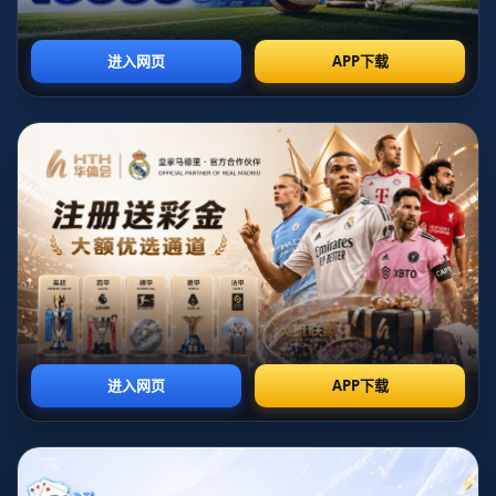
逻辑。
从年度时间轴来看，2023年的世界杯相关下注量呈现出一个
明显的“高峰—回落—再分化”的走势。年初阶段，仍然可以看
到上一届足球世界杯带来的惯性热度，不少用户在俱乐部联
赛与洲际赛事中延续了此前的下注习惯，整体资金规模保持