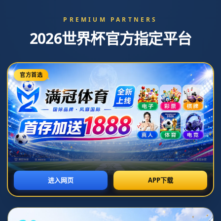
">
分析2023年世界杯下注量变化趋势