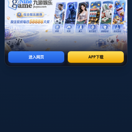
在相对高位。但随着时间推移，传统足球大赛的影响逐渐消
散，纯粹依赖明星球队与传统豪门效应的下注量开始回落，
资金流向更加分散，用户开始关注女足世界杯、电竞世界杯
以及地区性杯赛等多元赛事。这种分散并非简单的“缩水”，而
是下注量的结构性重组：从单一赛事集中进场，变为多种世
界杯IP并行带动。