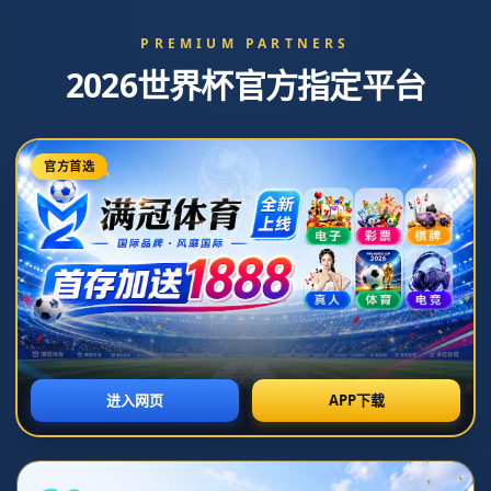
">
世界杯足球赛投注攻略及平台推荐