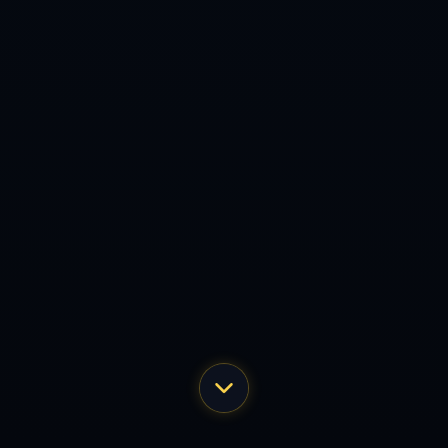
陕西省安康市紫阳县焕古镇
Copyright 2024
Kaiyun体育-（中国）官方网站-开云登陆入口
All Rights
by
开云