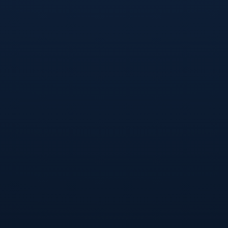
盘有助于在强弱对阵中寻找更合理的赔率 例如某支传统强队
对阵弱旅让一球半 如果你认为强队赢两球以上的机会不大 就
可以考虑投注弱队受让 串关则能在投入较少的情况下一旦命
中获得较高收益 但风险也呈指数级上升 因此更加适合将小额
资金用于娱乐 不宜将主力资金重压在多场串关上
三 数据分析与赛前信息的运用技巧