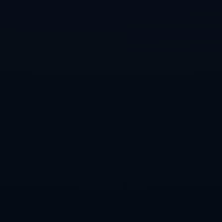
世界杯足球赛本质上是一场全球体育盛宴 投注只是为观赛增
添一点刺激感的附属品 真正高水平的参与者会将投注视为理
性分析与自我控制的练习 而非情绪发泄的出口 在实战中保持
几条底线 尤其重要 第一 不因支持某支主队而忽略客观数据
若你是资深球迷 更要警惕情感滤镜带来的判断偏差 第二 不在
情绪起伏时下注 无论是连胜后的膨胀 还是连输后的烦躁 都会
削弱你对风险的感知 第三 每场比赛都尽量给自己留下复盘空
间 无论盈亏都问一句 这次决策是否符合事前设定的策略 是否
因为一时冲动偏离了计划