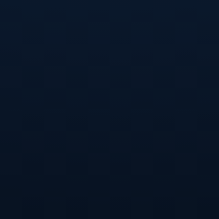
想在世界杯足球赛投注中提高命中率 数据分析是不可或缺的
一环 首先要关注的是球队近期战绩与世界杯赛场表现差异 有
些球队在预选赛表现平平 却在大赛中爆发 例如过往的杯赛黑
马 正因其杯赛属性强 战术更针对性 更适合杯赛淘汰赛节奏
其次是伤停与轮换 如果核心前锋或后腰缺阵 会直接影响进攻
或防守质量 对大小球与胜平负判断影响都很大 而主教练在赛
前发布会中的态度也能透露出一定信息 比如是否强调防守 目
标是拿1分还是争3分 这些都能辅助你选择更合理的投注方向
在世界杯期间 市场情绪往往容易被媒体与社交平台放大 很多
所谓专家推荐会形成热门倾向 造成赔率被压低 这时理性的做
法是通过历史交锋 数据网站和官方统计来核实信息 而不是简
单跟单 比如 某支传统豪门被普遍看好 但你通过数据发现其防