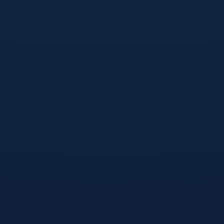
积分、净胜球等指标综合确定。这就意味着在小组赛时间安
排上，单日比赛场次会显著增多，球迷在任何一天打开赛程
表，都很可能看到从当地下午到深夜几乎不间断的比赛安
排。为了避免“凌晨三四点”的极端观赛体验，主办方会在设计
开球时间表时充分考虑各赛区的时差和当地气温，把多数比
赛集中在相对舒适的时段，例如当地的傍晚或晚上黄金档。
这一点对于想要“连轴转”看球的球迷来说非常关键，你可以提
前根据自己所在时区推算出哪些比赛在可接受的时间段，然
后围绕这些比赛规划作息和社交活动。
三 淘汰赛阶段的时间梯度与节奏变化