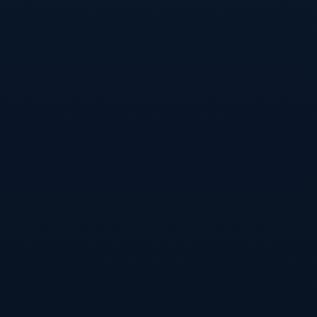
四 半决赛 决赛与季军战的轴心地位