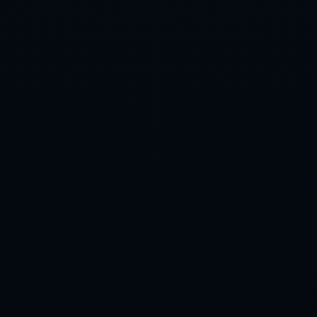
返回列表
联系我们
感谢您来到某某制造有限公司，若您有合作意向，请您使用 以下方式
联系我们我们将尽快给你回复，并为您提供最真诚的设计服务，谢
谢！