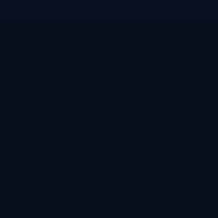
件，更是旅游与文化体验的高峰。而对于习惯在家看球的观
众，提前了解决赛及半决赛的大致开球时间，也方便合理安
排第二天的工作和休息，避免因为熬夜导致状态受影响。
五 以球迷为核心的时间规划案例分析
为了更好理解“2026世界杯赛程安排”对个人生活的影响，不
妨设想这样一个案例 一位来自东亚时区的上班族球迷，希望
在不大幅打乱作息的前提下，尽可能多地观看关键比赛。在
已知世界杯主要主办国位于美洲的前提下，时差将成为决定
观赛体验的关键因素。根据以往经验，美洲晚间黄金档的比
赛，往往对应东亚地区的上午或中午，这意味着部分小组赛
和淘汰赛的焦点战可能恰好与其工作时间重叠。
在这种情况下，他可以围绕“2026世界杯完整赛程及详细时间
安排”做出几层规划 首先是标记所有所在国家队的比赛时间，