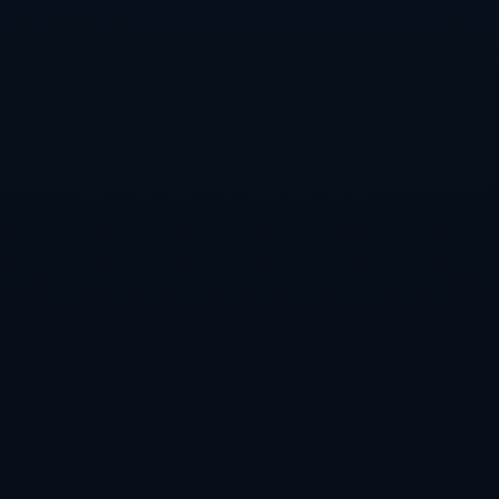
中遭遇一支纪律严密的非洲球队 在传统印象里 很多球迷会直接