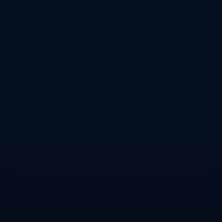
一个显著趋势在于 强弱分明对的场次增多 冷门的形态却更隐蔽 
游队伍对阵美洲与非洲进步球队的场次中 平局与一球小胜的结果将
位防守 快速反击与定位球寻找一锤定音的机会