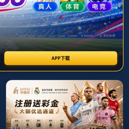
2026世界杯比赛结果全面预测分析
添加时间：2026-07-11T22:58:55+08:00
对比赛结果的预测早已不再停留在情绪化的“押宝”层面 而是逐渐
析这一核心主题 尝试构建一套相对理性的预测框架 在不声称“准确