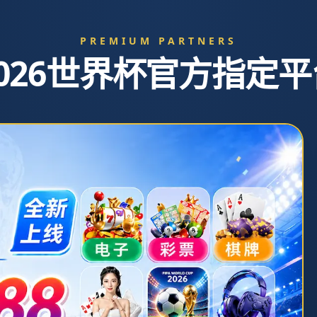
产品中心
新闻资讯
联系方式