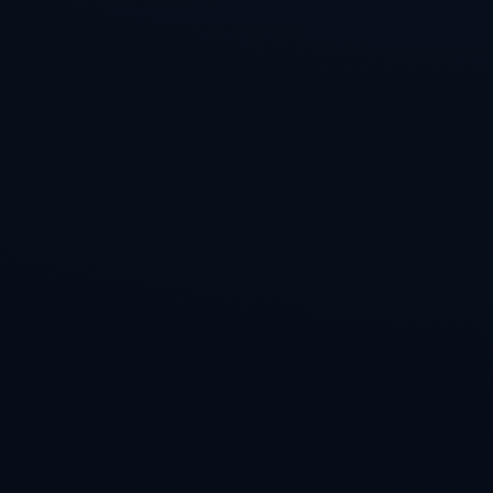
以一个典型案例来说明这种趋势 假设英格兰在小组赛