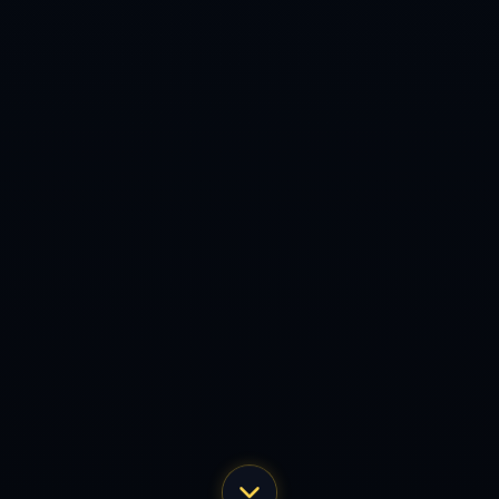
admin@qw-kaiyuntiyu.com
陕西省安康市紫阳县焕古镇