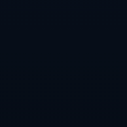
对比了一圈后选择了其中一家主打“高赔率”的网站。起初几场
比赛中，A确实感受到赔率略高带来的收益，但很快就发现问
题 首先平台并无明确牌照信息，客服回复也时常延迟 其次当
他在一场冷门比赛中获利较多时，平台以“系统异常”为由延迟
结算 并多次要求补充资料。最终 A虽然拿回了大部分本金 却
浪费了大量时间与精力。之后 A重新整理思路 以牌照资质 资
金安全 口碑评价为首要筛选条件 再结合赔率和玩法多样性 重
新挑选平台。新平台虽无夸张的高赔宣传 却在每一项细节上
表现稳定 在后续的世界杯预选赛和友谊赛中 A的体验明显提
升 下注过程更专注于分析比赛本身 而不是担心平台是否可
靠。
构建个人版世界杯投注网站推荐清单
市面上流传的“世界杯投注网站推荐大全”各有侧重 有的更看
重品牌知名度 有的偏向高阶玩法或电竞衍生项目 但真正适合