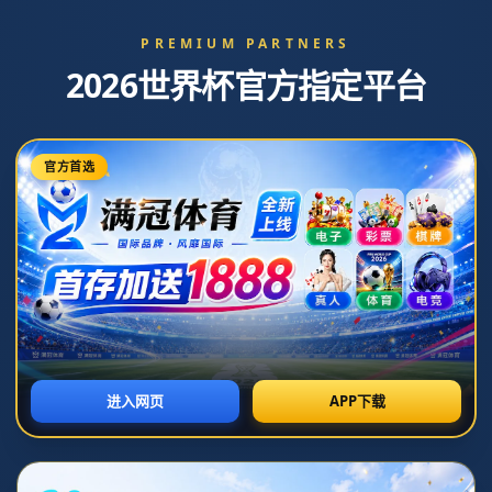
">
全面解析世界杯投注网站推荐大全