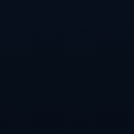
案例分析从盲目跟风到理性筛选
以一位普通球迷A的经历为例 可以更清晰地看出筛选世界杯
投注网站的重要性。A在上一届世界杯前夕，通过社交平台看
到所谓“权威推荐”，被一份“世界杯投注网站推荐大全”吸引，