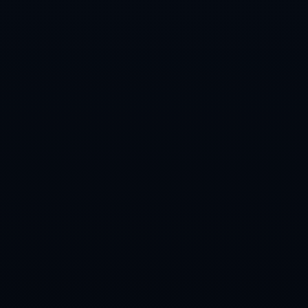
返回列表
联系我们
感谢您来到某某制造有限公司，若您有合作意向，请您使用 以下方式
联系我们我们将尽快给你回复，并为您提供最真诚的设计服务，谢
谢！
028-7488612