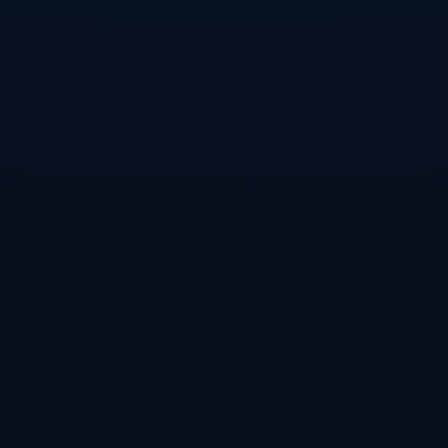
降；同时C队在对阵南美球队时历史战绩占优。如果只受舆论
影响，很容易买入D队获胜或者大球。反之，若结合盘口与数
据理性分析，则会发现C队不败配合进球数不高是更稳健的选
项。在实战投注中，有经验的玩家往往会这样布局 用中等注
码购买“C队受让不败”或“总进球2 3球”，再配合小额试探比分
1 0 1 1。比赛最终结果如果落在这一预期区间内，整体收益
可以覆盖多场失误，形成长期正向回报。
科学设定资金管理与止损机制
很多人在世界杯体育彩票投注中亏钱，并不是因为判断一直
错，而是资金管理失控。连红两场就加倍下注，连黑就想一
把梭哈“追回损失”，这种“情绪型投注”几乎必然走向崩盘。更
理性的做法是 先为整个世界杯周期设定一个总预算，比如把
可自由支配收入的5%以内作为整个赛事期间的“娱乐基金”，