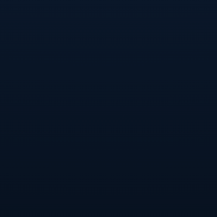
经典案例分析用真实场次拆解投注思路
以某届世界杯淘汰赛的一场强强对话为例 欧洲传统强队C对
阵南美豪强D。赛前舆论普遍看好进攻火力更强的D队，而主
流机构却给出C队小幅让球盘口，主胜赔率约2 3 平局3 1 客
胜3 2。进一步观察可以发现 C队在小组赛中防守稳健，场均
失球不到0 5，D队虽然进球多，但面对铁桶阵时效率明显下