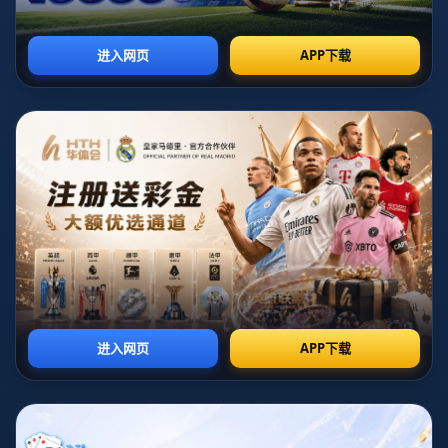
深度理解世界杯体彩投注的本质
想要提高世界杯彩票中奖率，第一步是认清本质——世界杯
体彩是概率游戏而非稳赚项目。世界杯期间，不论是竞彩足
球还是传统足彩，本质上都建立在赛事结果的统计概率与赔
率平衡之上。很多新手容易走两个极端，一是把投注当成“投
资理财”，幻想稳定收益；二是完全当作“碰运气”，随缘下
注。这两种心态都不利于科学投注。更稳妥的做法是，把世
界杯彩票看作一种带有娱乐属性的、可用数据和信息支持决
策的概率游戏，在预算范围内追求“理性参与 小赔率稳健 大
赔率点到为止”。
打牢基本功从看懂赔率和盘口开始
真正的技巧不是“听大神推荐哪一场”，而是学会自己拆解一场
球。世界杯体育彩票投注中，常见玩法如胜平负 让球胜平负