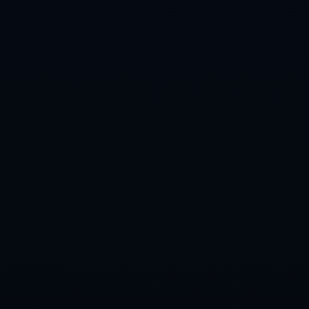
联系我们
感谢您来到某某制造有限公司，若您有合作意向，请您使用 以下方式
联系我们我们将尽快给你回复，并为您提供最真诚的设计服务，谢
谢！
028-7488612
admin@qw-kaiyuntiyu.com
陕西省安康市紫阳县焕古镇