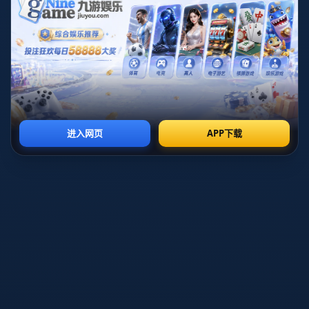
精选串关 总进球数 比分投注等，都和赔率直接相关。欧赔和
亚盘会向你“暗示”市场对比赛的真实预期：若强队主胜赔率持
续下调，多伴随资金集中流入；若冷门一方赔率异常波动，
很可能有伤停消息或战术变化被提前“消化”。
例如，在一场世界杯小组赛中，假设传统强队A对阵名气较小
的B队，初始主胜赔率1 35左右，后期却被拉升到1 55以上，
而盘口从让球1 5降到1 球甚至0 75，这往往说明市场对强队
大胜的信心在减弱。这时如盲目追高强队胜，大概率是在“接
盘”。懂得这些细节，就能在世界杯体彩投注中主动筛掉很多
风险明显但看上去很“稳”的坑局。
利用数据和信息提升判断质量
世界杯期间信息极其丰富，从球队历史战绩、球员伤停、赛
程密集度，到天气、场地条件，都会影响一场比赛的进程。
想要在世界杯体育彩票投注中更接近“轻松中奖”，必须学会合