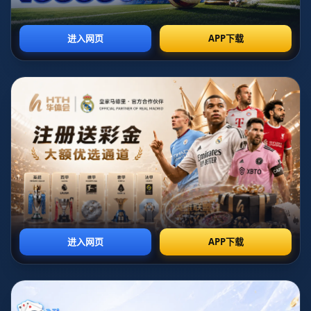
理解世界杯直播时间表，首先要从整体赛程结构入手。通常
而言，世界杯可以拆解为三个阶段 小组赛 淘汰赛 决赛阶段。
小组赛阶段由于参赛球队众多，赛程密集，而且一天多场比
赛交替进行，是直播时间表中最“拥挤”的部分。白天与夜间会
穿插安排多场对决，形成类似“午场 晚场 深夜场”的连续直播
带。淘汰赛开始后，比赛场次减少但含金量提升，多数平台
会将黄金时段留给关键对决，时间表从“密集排布”转向“重磅
聚焦”。到了半决赛和决赛阶段，直播时间往往更加固定，通
常会安排在东道主当地的晚间黄金时间，从而方便全球多时
区同步观看。理解这一大致规律，可以帮助球迷提前预估每
日的观赛节奏，即便暂时拿不到完整时间表，也能对重点日
期做到心中有数。
小组赛直播时间表的密集节奏解析