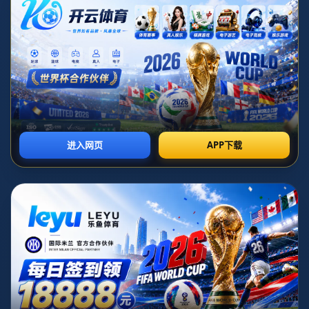
添加时间：2026-07-11T22:58:55+08:00
最新世界杯足球直播时间表全解析指南
每一届世界杯到来之前，球迷最关心的两件事，一是自己支
持的球队状态如何，二就是最新世界杯足球直播时间表到底
怎么安排。谁也不想在加班路上才发现错过了绝杀，或者因
为时差把半夜黄金大战看成了重播。正因如此，一份清晰易
懂又实用的时间表解析，就成了观赛季的“作战地图”。本文将
围绕赛程结构、直播平台、时差换算以及追更策略，对直播
时间安排做一次系统梳理，帮助你在繁忙的生活节奏中，依
然看全重点对决，不错过每一场高能瞬间。
世界杯整体赛程结构与时间分布概览