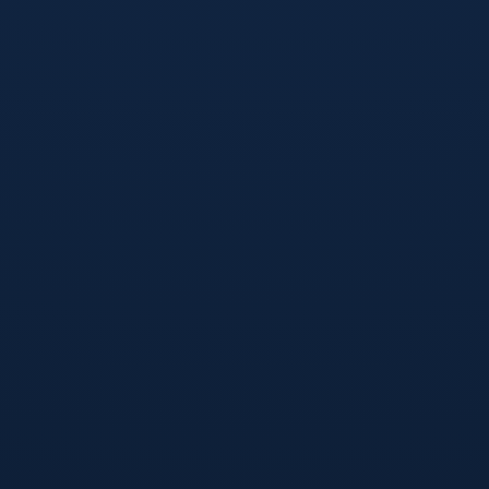
淘汰赛阶段时间表的重点化趋势
小组赛尘埃落定后，淘汰赛的直播时间表整体呈现出一种节
奏放缓 强度提升的趋势。由于场次减少，一天往往只安排一
到两场比赛，而每一场都将直接决定晋级去留。多数赛事运