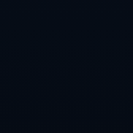
通过倍速追平实时进度。对于深夜档比赛，则可以利用次日
的完整版回放或高光集锦，将注意力集中在含金量最高的几
十分钟。理解并合理利用这些延展功能，能大幅减轻“必须按
直播时间表一分不差守候”的心理压力，让时间表变成灵活安
排的参考，而不是约束。