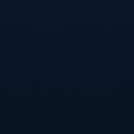
官方与平台直播时间表的获取渠道
要想真正做到“抬手就能知道今晚看谁的球”，离不开对官方与
各大平台赛程信息的合理利用。通常来说，国际足联官方站
点和本届世界杯的组委会官网会第一时间公布完整赛程表，
包括小组阶段对阵安排和每场比赛的准确开球时间。在此基
础上，拥有转播权的电视台、网络平台以及移动端应用，会
将这些时间转化为对应地区的本地时间，并按照自身频道或
流媒体排期进行再编排。比如某些平台会将强队比赛统一归