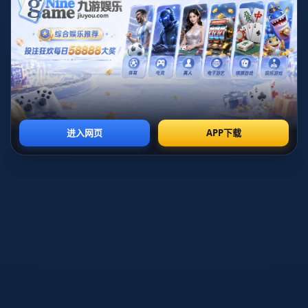
很多人看到“最新入口地址分享”，第一反应是寻找某个所谓
“官方通道”，但实际上更核心的，是在复杂的网络环境中如何
找到真实可信且合法合规的访问路径。尤其是涉及世界杯外