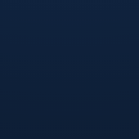
围投注的网站，其域名常因政策、合规或监管要求频繁更
换，才会衍生出“入口地址分享”这一需求。换句话说，“分享”
不仅是把链接丢给别人，更重要的是分享筛选方法、风险认
知和使用习惯，这才是长期稳定获取入口的关键逻辑。
球迷为何如此依赖最新入口地址