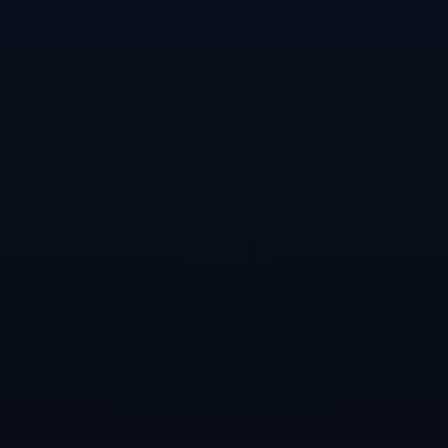
身，可以看出用户的三重意图 一是“2023世界杯”代表对赛事
信息和实时数据的需求 二是“外围网站”指向投注、竞猜、盘
口分析等功能 三是“最新入口地址分享”则意味着入口不稳
定、需要社群共享和实时更新。对于平台而言，要想在合规
前提下满足这类需求，就需要在技术和沟通层面同步发力 技
术上通过多线路、多镜像和CDN加速提升入口存活率和访问
速度 沟通上则通过官方渠道、用户社群和邮件通知等方式，
定期同步入口变更与风险提示，而不是任由用户在搜索引擎
和陌生社交帖子中盲目探索。