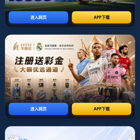
醒判断。
深度理解“2023世界杯外围网站最新入口地址分享”的真实含
义