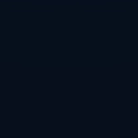
张的包装方式。
典型案例二 合法渠道与风险控制的结合
也有一部分用户选择通过数据服务平台或官方授权合作方获
取入口信息。这类平台在页面上不会直接以“投注”作为宣传
点，而是以赛事数据、比分直播、盘口变动图表作为主要内
容，同时在隐蔽但清晰的位置提供相关站点的访问引导。用
户通过这些渠道点击“最新入口”，可能会先被引导至提示页
面，说明访问该类网站的法律政策环境、安全提醒和自我约
束建议，然后再通过重定向到真正可用的镜像站。虽然流程
略显繁琐，但这种模式在一定程度上提供了额外的风控层和
信息过滤，帮助用户避开部分风险较高的假站和恶意链接。
关键词背后的用户意图与平台应对策略
从“2023世界杯外围网站最新入口地址分享”这个关键词本