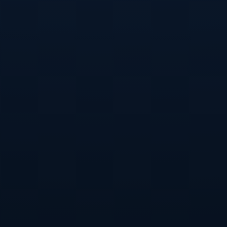
协议与证书 合规网站通常使用https连接，并具备有效的安全
证书，地址栏锁形图标可用来初步判断。当然这不是绝对安
全的保证，但缺乏基本安全协议的站点基本可以排除。再次
是访问体验和页面结构 正规平台页面结构清晰，功能模块明
确，登录注册、投注、数据统计、客服通道等分布合理，极
少出现大量弹窗或莫名跳转，如果刚打开就被强制导向陌生
页面，极有可能是钓鱼或劫持。
入口地址频繁更换背后的逻辑
不少人困惑于为什么要不断“分享最新入口”，难道不能固定一
个地址长期使用吗 事实上，对于世界杯外围相关的平台来
说，入口的稳定性常常受到多重因素影响 包括网络监管策
略、区域访问限制、合规审查进度以及自身风控安排。为保
证既有用户可以持续访问，平台会准备多个镜像站和备用通