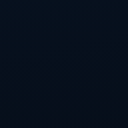
全面压制，但正是在一次次“被按在地上踢”的经历
。对于国足来说，面对荷兰、面对范佩西罗本领衔的锋
更多感受到的是中超层面的速度与对抗，但当他们站在
作略显拖沓，就会立刻被断走并转化为反击。这样的巨
标准的感受，是任何纸上谈兵都无法替代的。