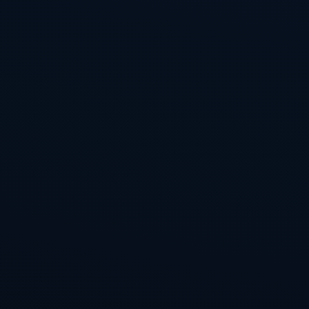
持与欧洲拉美强队打友谊赛和邀请赛，哪怕一开始比
中，他们学会了如何在高节奏、强对抗的环境下依然
线，的确不容易看上去“体面”，但真正有价值的成长往
从球员成长角度看，这场在工体进行的比赛，是年轻
荷兰队面前，会瞬间意识到：同样距离的传球，对手
大落差，会让球员产生一种极为真实的自省：平时训