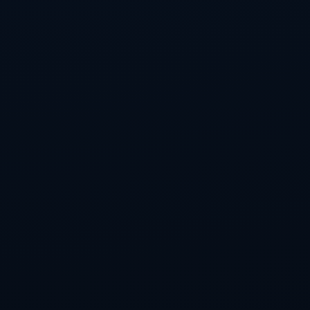
小比分失利，还是在确保防守的前提下适度尝试主动出
期目标的判断。如果仅仅把这场比赛视为“商业热身
验证新人和新战术。这种战略思维的转变，才是中国足