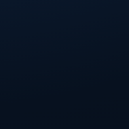
见证过国足冲击世界杯的激情，也承载过失利后的沉
一次嘘声、欢呼、抽气、掌声，都会在无形中构成一种
价值。
级。荷兰队的体系足球具有高度连贯性，从门将到中锋
”“防线太深导致反击距离过长”等老问题，而这一
极为清晰的“压力测试场景”，包括：后腰在高压下的
国足在中场被完全压制，整支球队就会被迫退守禁区前
效推进，是这支国足必须主动争取的东西。教练组或许
。这正是对国足球员战术执行力和临场反应的一次集体
国为例，他们在通往世界强队行列的过程中，都长期坚