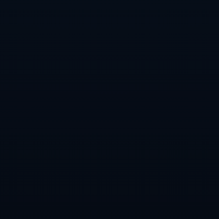
范佩西罗本领衔来华，必然会带动一波观赛热潮，球迷可以在工
进而在比分不理想时陷入失望甚至嘲讽。实际上，在当前阶段，
强队交手时更勇敢、更有整体性、更少无谓失误、在落后时更少
制化安排，而不是偶发事件，那么“范佩西罗本领衔来华 国足确
，如果每年都有1到2次与欧洲强队在主场交锋的机会，年轻球员
观。当这种良性循环形成，国足与世界强队之间的鸿沟才有被一
值得关注的，是国足能否在90分钟里展现出一种更坚定、更务实
流畅的传跑在工体夜色中勾勒出一道道橙色轨迹，中国球员要做
就不仅是照片和比分，而是一整套可以沉淀为经验的“隐形资产