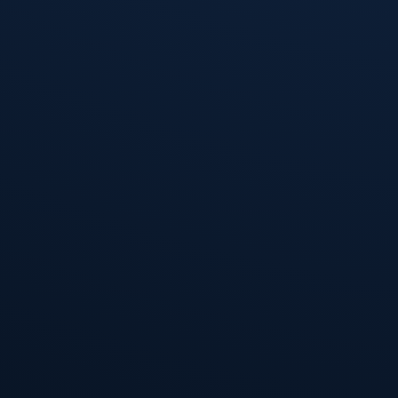
范佩西罗本领衔来华的象征意义远不止“大牌来了”这
的，是荷兰传统进攻足球的锋利刀尖。如今在6月走