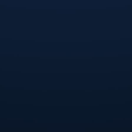
么简单。范佩西在世界足坛长期以高效的射门、飘逸的跑位著称，
进工人体育场，他们带来的不仅是名气，更是整套关于如何理解