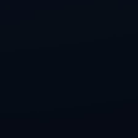
体零距离感受荷兰足球的流畅与冲击。但与此一部分人
用世界杯八强甚至四强的标准去要求国足，并不现实；
情绪崩盘。这种细节层面的进步，远比一场意外平局更
认6月工体迎战荷兰”就不会只是一次新闻事件，而会
会更早接触世界级标准，教练会更频繁地面对高压选
点点缩小的可能。
、更有方向感的足球态度。当范佩西在禁区前优雅起
的不仅是防守，更是在心中默默记录：对手的移动逻
”。在这种意义上，这场6月工体之战，既是对现在的