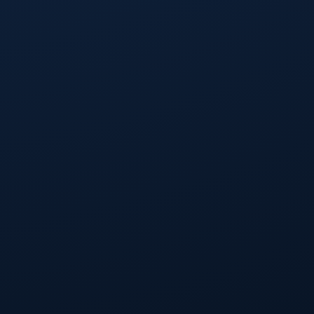
而罗本则是“内切奔雷”式边锋的代名词，他们所代表
空间、如何组织进攻、如何在高速对抗中保持技术细腻