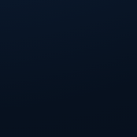
风格：有的强调高位逼抢和攻势足球，有的依靠整体防
“自画像”。0比2不敌意大利的比赛中，可以明显看