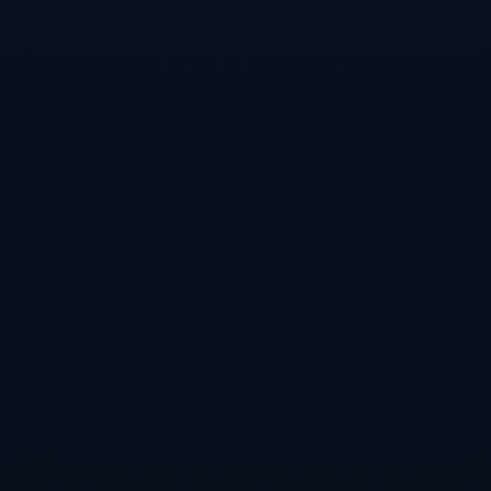
模式，而是在充分认清自身球员特点的基础上，找到适配的体系。
，与欧美强队仍存在差距。如何通过战术设计，在尽量发挥技术
度匹配时，球队在大赛中才不会轻易被对手牵着节奏走。
的标签：不惧强敌、敢打敢拼、永不言弃。这种精神在无数场比赛
支持体系和日常土壤，它就难以长期支撑一支世界级球队的竞争
、职业规划中得到与付出相称的待遇。