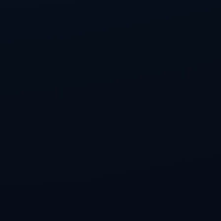
园里是否有更多女孩敢于选择足球，关乎社会舆论是否