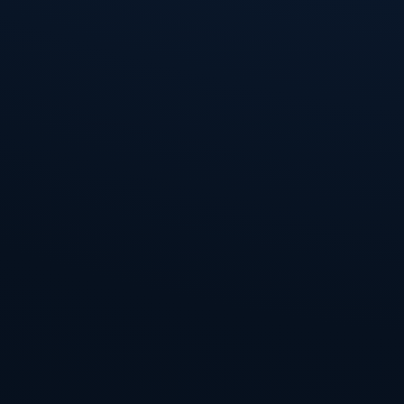
战术理念的升级与本土特色的平衡
在现代女足发展中，一个绕不开的命题是：中国女足
守和快速反击，还有的主打控球和阵地组织。中国女足
出球队在进攻选择上有一定摇摆：既想打出地面配合