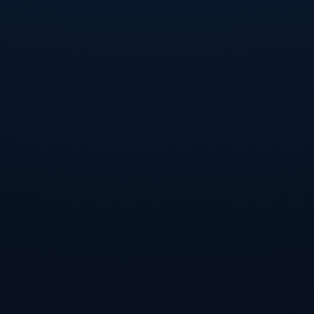
到底要踢成什么样的球队。当前世界女足强队大致呈现几种不同
曾在不同阶段尝试过多种路径，却一直未能建立起充分稳定的战术
，又希望利用反击速度，但无论哪一种都没有做到极致。