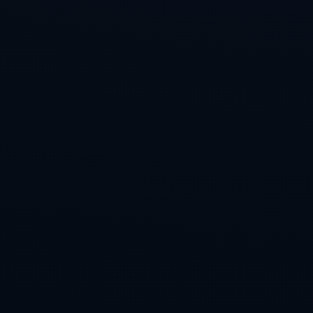
愿意给女足球员足够的耐心与鼓励。当女足不再只是
无缘八强不是终点 而是重新出发的刻度
从结果上看，0比2不敌意大利 中国女足遗憾无缘八
在世界范围内所处的大致位置，也暴露出与世界强队
青训人才数量的增加，都有了可以对照的参照系。