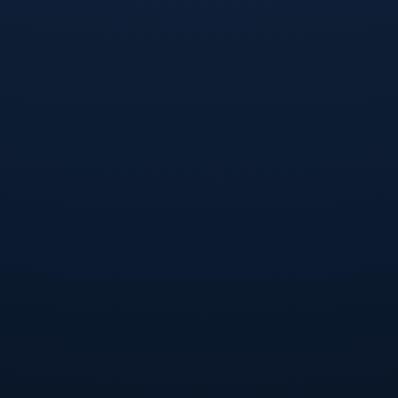
露出的短板逐渐显现。“青黄不接”成为一个高频词汇，而这四个
度突飞猛进，各支队伍在身体对抗、战术多样性和职业保障方面
个主教练、某一个球员的问题，而是多年积累的结构性矛盾一次性
以及科学的训练理念。当对手已经将“努力拼搏”变成基本配置时
时必须面对的现实——精神可以加分，但无法替代底层实力。
辉煌期开始，而往往是在一次痛苦失利之后完成自我反思与重建
底梳理青训体系，从教练培训、青少年联赛到职业联赛结构做出
杀回世界大赛舞台，还在整体观赏性与竞争力上完成了质的飞跃
样有机会成为这样的分水岭。如果只是把原因归结为临场发挥不佳
失败中。但如果能以此为契机，推进更深层次的改革——例如优
八强”的挫折，就可能变成一次必要的“跌落”，为更高层次的“再