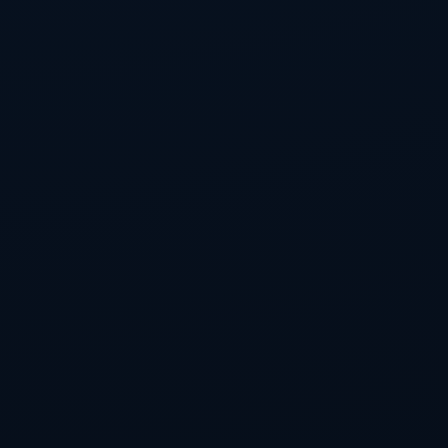
一方面，中国女足球员整体技术并不粗糙，中短传配合
优势的避免持续高冲击对抗带来的体能消耗，是教练组
中帮助球队度过了艰难时刻，也感动了许多球迷。如果
力。真正的尊重，不仅是赛后说一句“她们已经尽力