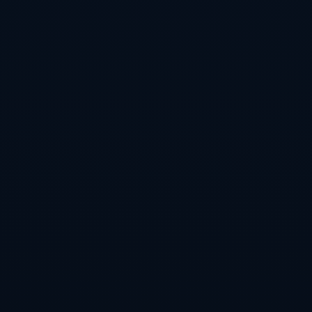
谓的胆小怕输 而是在多场比赛的长周期中学会算账 知道什么
时候该全力一搏 什么时候该稳住局面 把主动权留在后续比赛
中
心理韧性的提升还体现在面对对方高强度冲击时的反应 当澳
大利亚在最后20分钟加快攻势 尝试通过连续高球与远射撕开
中国队防线时 我方门将与后卫线并未出现明显慌乱 反而在几
次连续解围后逐渐找到节奏 通过拉长界外球发球时间 控制定
位球准备节奏等方式 对比赛进行适度“降温” 这种节奏管理能
力 在以往的U23比赛中并不多见
案例对比 从以往出局到如今小组出线