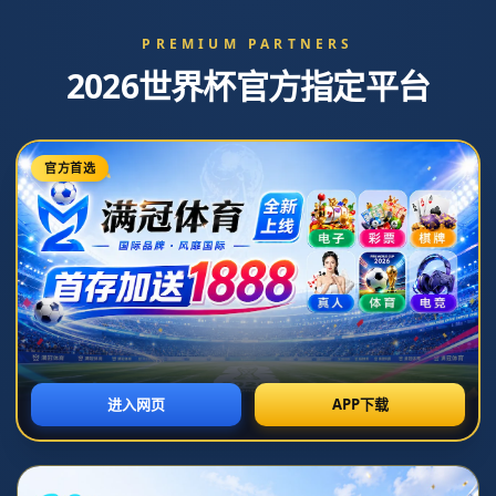
">
U23亚洲杯预选赛 - 中国队0比0澳大利亚