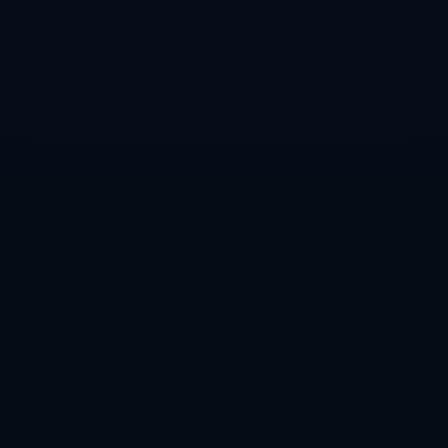
如果把这次预选赛的小组第二晋级 和此前某些届U23国足在
预选赛折戟的经历对比 会更容易看清本场0比0的价值 过去一
些失败案例中 中国队往往存在这样的共性 要么在首战输掉关
键场次 被迫在之后的比赛中疯狂冒险 最终在防守端付出惨痛
代价 要么在面对实力接近的对手时盲目进攻 忽视防线保护 结
果在临近终场时被对手抓住反击机会致命一击
这一次的路径明显不同 教练组在整体规划上更注重场次之间
的衔接 把握胜平负的可承受范围 通过前两场的调配 为最后一
战对阵澳大利亚留下调整空间 当积分形势允许球队以平局确
保小组第二时 战术上偏向稳守反击就有了逻辑支撑 球队以0
比0收官 既避免了过度消耗 也在心理层面收获一场对强队保
持不败的信心 这样的晋级方式 远比一味追求“场场都赢”更接
近职业化思维