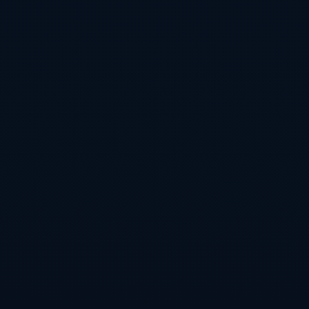
化到局部小配合 通过增加前场三角站位 频繁的小范围撞墙配
合 来激活中路渗透的可能性 若不能在决赛阶段前完成一定程
度的进攻升级 仅靠防守很难在淘汰赛走得更远
心理层面的成长 不是害怕输球而是学会算账
值得关注的另一大变化 是这支U23国足在心理层面展现出的
比赛掌控感 往年青年队面对强队时 常常要么过于紧张 频频出
现低级失误 要么在开局阶段被对手带乱节奏 导致心态提前崩
盘 而本场对阵澳大利亚的比赛中 球员在多数时间里都能保持
冷静 在陷入对抗劣势时选择简化处理 在获得控球机会时又敢
于通过短传尝试组织
这种变化不仅来自技术战术训练 更来自对形势的把握 小组第
二仍可晋级意味着球队有一定容错空间 在清楚了解积分形势
的前提下 球员会更容易接受教练组制定的务实策略 这不是所