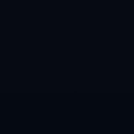
前传递的责任 减少简单的横传回传 通过更积极的直塞与身后
球尝试 撕开对手防线 其次 需要在演练中增加前场小范围配合
与定位球设计 利用人员特点 在死球与半快节奏中制造惊喜 分
担阵地战破门的压力 最后 还要继续巩固比赛心态建设 让球员
明白 晋级决赛阶段并不是任务完成 而只是更高层次挑战的起
点
从预选赛小组第二出线的现实成绩出发 这支U23国家队已经
证明自己具备在亚洲赛场立足的基本竞争力 0比0澳大利亚的
比分写在赛后的技术统计里 也写在每一名球员对于防守纪律
战术执行 与心理承压的成长曲线之上 当他们带着这份经历走
向决赛阶段时 或许能拿出比现在更成熟也更有想象力的表现
而这正是这场看似平淡的平局 最令人期待的地方