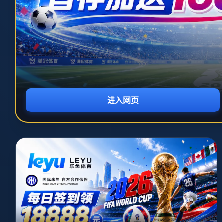
北京时间10月12日晚，万众期待的2024-202
塑。从赛制微调到球队阵容更新，从年轻球员的加速
来。伴随着开赛哨声响起，漫长休赛期里积累的期待
新赛季CBA沿用常规赛+季后赛的整体框架，同时
活，既要追求即战力，又要为本土核心及年轻梯队让