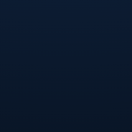
主教练在赛后新闻发布会上面对媒体的追问，不可避免地被
问到关于战术安排、用人选择以及球队精神状况的问题。他
承认球队在关键区域的处理不够果断，在面对对手密集防守
时缺乏足够的创造力，同时也点出失球过程中的注意力不集
中是致命因素。对于外界批评部分主力状态不佳、轮换不够
大胆的声音，主帅回应称会在接下来的训练和比赛中做出必
要调整，但也强调现在更重要的是全队团结一致，尽快从失
利阴影中走出。话虽如此，随着积分榜形势日益紧张，皇马
在争冠和保住欧战席位的压力下，留给教练组的试错空间已
然有限。