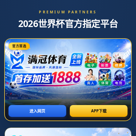
">
皇马状态低迷 主场不敌塞尔塔