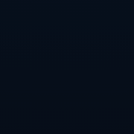
部分球员在向看台致意时，听到的是夹杂着质疑的掌声和更
加明显的嘘声。这种主场氛围的微妙变化，对一向自诩“要求
极高”的皇马球迷群体来说并不罕见，却足以传达出一个信
息：球队当前的表现，距离球迷心中的标准相去甚远。对于
那些年纪尚轻、首次在这种高压环境中承受舆论和期待夹击
的年轻球员，这种心理层面的考验或许并不亚于赛场上的激
烈对抗。