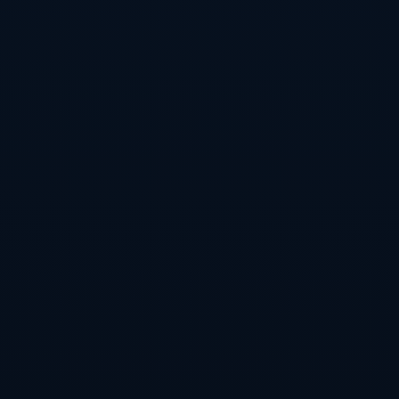
量进攻便能改写比分。这种攻守两端的不平衡，使球队即便
占据场面优势，也很难真正掌控比赛命运。
球迷的情绪在本场比赛达到一个新的临界点。伯纳乌看台
上，从上半场中段开始便能听到零星的嘘声和抱怨，下半场
比分依旧没有改观时，球迷的不满逐渐发酵。终场哨响后，