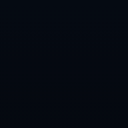
返回列表
联系我们
感谢您来到某某制造有限公司，若您有合作意向，请您使用 以下方式
联系我们我们将尽快给你回复，并为您提供最真诚的设计服务，谢
谢！
028-7488612