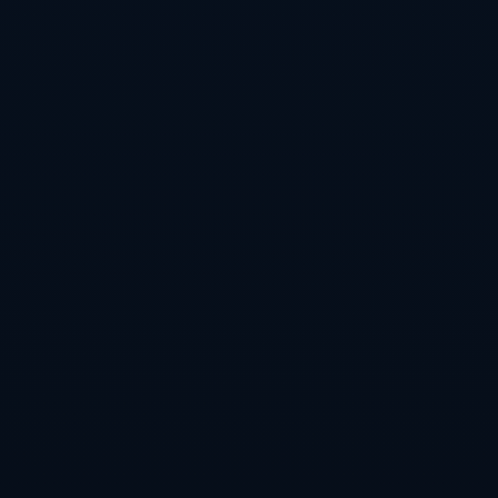
值得关注的是，传统意义上的“体育产品”正在不断延伸，与户
外、旅游、露营场景相结合的综合性运动装备成为假日出口
的一大亮点。在江苏南通，一家原本主营帐篷、睡袋的外贸
企业，近两年开始转型生产“露营+运动”组合产品，例如带篮
球架功能的露营棚、附带简易乒乓桌的折叠桌椅等。今年中
秋国庆前后，企业接到了来自欧洲多国的大额订单，“客户的
需求已经从‘单一露营’升级到‘家庭运动娱乐一体化’，他们希
望在湖边草地或者营地，不仅能住得舒服，还能打一场球、
玩几局对抗游戏。”企业负责人表示，他们与多家体育用品工
厂合作，联合推出了主题化的露营运动套装，深受海外营地
运营商和旅游公司欢迎。
体育赛事的全球化传播，也为假日出口加了一把火。随着短
视频平台和流媒体平台在全球范围内普及，越来越多海外年
轻人通过手机屏幕关注中国运动员、中国赛事和中国体育文