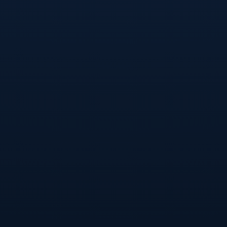
波‘假日出口忙’，实际上是过去两三年海外健康意识提升的一
个集中爆发。”
“外贸企业假日出口忙”的背后，离不开多地政府和平台的保通
保畅。在山东青岛的一个综合保税区，体育用品出口企业在
假日也能享受到通关“不断档”的便利服务。“今年我们专门针
对体育用品、电商小包和冷链产品设立了假日专窗。”当地海
关相关负责人介绍说，“从报关、查验到放行，全部实现了线
上线下联动，保障体育用品、健身器材等出口货物能搭上假
日物流‘快车’，让海外消费者在圣诞、新年、黑色星期五期间
顺利收货。”有企业负责人透露，一条从青岛直达欧洲的海运
快线，已成为不少体育品牌海外仓的“生命线”，在假日节点稳
定运行，为商家提供了近乎“班车式”的出口服务。
在长三角地区，体育外贸与跨境电商深度融合。杭州一家专
做瑜伽、健身和跑步装备的跨境电商企业负责人表示，平台