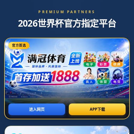
">
外贸企业假日出口忙