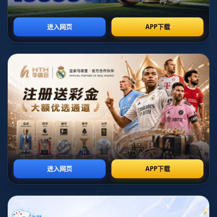
足球、篮球、跑鞋等与体育赛事直接相关的产品，需求非常
旺。”一位长期从事体育用品出口的企业负责人告诉记者，“世
界杯、欧洲杯、美职联、篮球世锦赛这些国际大赛的带动效
应，正在和各国的长假消费旺季叠加，海外消费者愿意为健
康、为运动买单，带给我们很大的订单增量。”
一些企业在“外贸企业假日出口忙”的大潮中敏锐捕捉到了体育
消费升级的趋势。浙江义乌的一家体育器材工厂负责人表
示，今年从八月底开始，企业就已经进入了“备战模式”，加班
加点赶制飞盘、羽毛球拍、便携式球门等“轻运动”产品，“以
前节日期间主要是传统小百货出口旺，今年我们明显感觉
到，海外更多家庭愿意在假期走进公园、营地、社区球场，
轻量化的家庭运动套装卖得特别好。”他透露，企业不仅为欧
洲超市连锁提供了大量家庭运动礼包，还为中东地区的商超
定制了集篮球、足球、排球于一体的“全家运动组合包”。