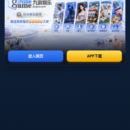
员、青训教练等新职业群体壮大，就业岗位持续拓展；在流
通端，“体育+电商直播”“俱乐部+区域品牌”“赛事+短视频”打破
时空限制，让优质产品由点到面扩散；在消费端，从家庭健
身器械到城市马拉松，从滑雪小镇到骑行绿道，体育成为居
民提高生活质量、释放幸福感的重要载体。体育产业与国民
经济循环的耦合度正在显著提升。
如果把国内大循环比作一条奔涌的大河，体育无疑是连接上
游制造、中游服务、下游消费的“支流网络”。以足球和篮球职
业联赛为例，近年来在“理性投资、预算约束”的政策导向下，
联赛逐步走出“金元泡沫”，开始探索在健康轨道上实现自我
“造血”。俱乐部通过青训体系储备人才，通过球衣、球迷文
化、赛事IP开发等打造可持续品牌；主客场制全面回归后，
城市与球队之间的互动更为紧密，“一场比赛点亮一座城”的场