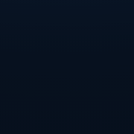
体育与制造业、数字经济的联动，同样折射出中国经济结构
升级的方向。以冰雪产业为例，借冬奥东风兴起的滑雪装
备、冰刀制造、制冷技术、智能场馆控制系统等一批细分赛
道，正在实现核心技术国产化替代；以路跑、骑行为代表的
户外运动热潮，则推动着轻量化材料、自主品牌运动鞋服和
智能骑行设备加速迭代。过去大量依赖外资品牌和海外供应
的领域里，出现了越来越多具有全球竞争力的中国企业，这
些企业以国内庞大市场为基础，反向牵引技术创新与产业升
级，在国内大循环的轨道上加速“做强做优”，再参与全球分
工。
构建新发展格局，体育的另一大价值在于打通“城乡”与“区域”
之间的循环通道。近年来，贵州“村超”、广西“村BA”、东北冰
雪节等现象级体育活动走红网络，不仅把偏远乡村的球场变
成“网红打卡地”，更把当地农特产品、非遗文化和风土人情推