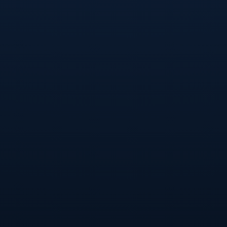
景频频上演，体育演变为城市经济的弹性增长点。在讲求国
内循环韧性的今天，这种以本土市场为基点、以本国球迷为
核心的体育生态，意义远不止于竞技成绩本身。
着眼全局做强国内大循环，还意味着要用系统思维重塑体育
资源的配置方式。如今，在不少地级市乃至县城，综合体育
中心、专业球馆、户外运动公园成为城市更新的重要一环。
过去“只重建筑、不重运营”的粗放模式，正在被“产业链思维”
和“长期经营逻辑”所取代——一个体育公园不只是儿童晨跑、
老人散步的空间，更是承接青少年训练、全民健身活动、小
型赛事、体育培训和康养服务的综合平台。场地设施面向本
地需求精细设计，运营体系与本地商圈、交通、文旅深度打
通，体育成为带动区域服务业提质扩容的新引擎，而这正是
国内大循环要求下“打通堵点、畅通微循环”的生动实践。