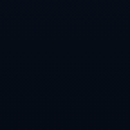
增长。
当下，从新年伊始的马拉松报名通道，再到即将到来的各级
联赛新赛季，人们对体育的热情正在成为一种可感可见的“经
济温度计”。它指向的不只是票房和收视率的数字，更是居民
对美好生活的期待、对健康消费的重视以及对高质量供给的
持续追求。以体育之力激活消费潜能、带动产业升级、增进
民生福祉，本身就是对“着眼全局做强国内大循环”的具象回
应。放眼未来，随着体育强国与健康中国战略深入推进，那
一座座灯火通明的体育场馆、一条条生机勃勃的跑道、一个
个不断崛起的体育品牌，将共同构成中国式现代化经济大循
环中的独特风景线，也将为中国体育在更大舞台上赢得尊重
和话语权提供坚实的内生支撑。