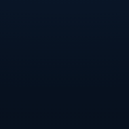
终逆转局面，取得胜利。这样的戏码频繁出现在英超的历史
中，让无数球迷为之感动与激动。
想象一下，当一支球队在落后两球的情况下，依然努力拼
搏。经过几次成功的配合与及时的进球，最终在比赛的最后
时刻实现逆转，现场观众的欢呼声无法用言语形容。这种绝
处逢生的感觉，使得比赛充满悬念与戏剧性，时刻吸引着观
众的注意。
逆转的经典时刻不仅体现在比赛中，也在球迷心中留下深刻
印记。很多球迷会记得属于他们球队的那场经典逆转，那个
瞬间的狂喜与振奋将永远铭刻在他们心中。这正是英超魅力
所在，让人乐此不疲，充满期待。
4、球迷与比赛氛围
英超联赛的魅力不仅在于场上的球员与比赛，也在于看台上
的球迷与热烈的氛围。每一场比赛之前，观众的呐喊助威，