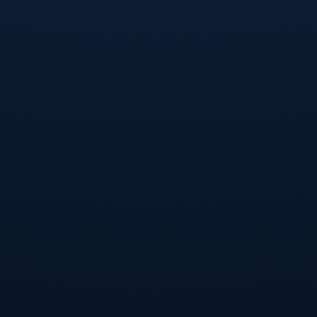
升。
许多时候，关键的防守瞬间往往与进球一样重要。一名后卫
在关键时刻的精彩阻截，可能扭转整个比赛的走向。这样令
人振奋的防守不仅是球队的安全网，也是赛场上的另一种
美。回放这些时刻，观众能深切感受到球员在比赛中拼搏的
决心与毅力。
值得一提的是，某些经典的防守时刻，比如面对对方前锋的
强力冲击，后卫们凭借着精准的判断与果敢的出击，成功化
解危机。观众在回顾这些画面时，能清楚地体会到足球不仅
仅是进攻的艺术，更是策略与智慧的较量。
3、令人振奋的逆转戏码
逆转是足球比赛中最令人热血沸腾的篇章之一。在一场看似
落后的比赛中，球队凭借卓越的团队合作与坚定的信念，最