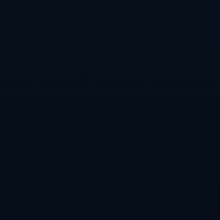
的精彩瞬间。这样的互动，使得比赛充满生命力，也让观众
感受到参与其中的乐趣。