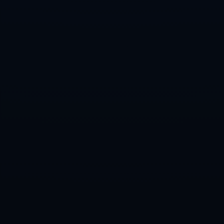
联系我们
感谢您来到某某制造有限公司，若您有合作意向，请您使用 以下方式
联系我们我们将尽快给你回复，并为您提供最真诚的设计服务，谢
谢！
028-7488612
admin@qw-kaiyuntiyu.com
陕西省安康市紫阳县焕古镇