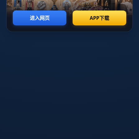
促使他们能够在竞争日益激烈的市场环境中，更快地做出反应。
和透明。资金的分配和使用将不再受到母公司的干预，可以优先
续发展能力，还提升了其整体教育质量。
式使得恒大足校能够更专注于自身的发展定位和品牌建设。学校