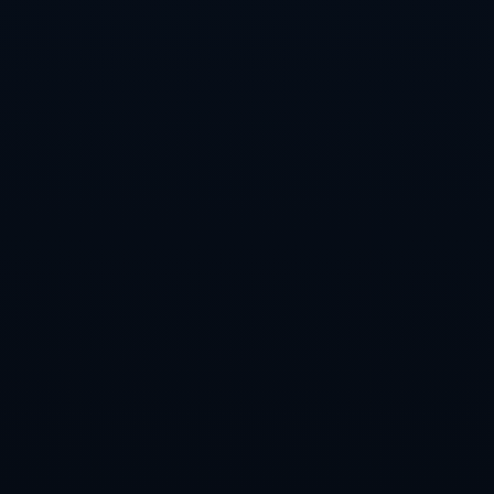
国外知名足球学校的合作交流，不仅可以提升自身的教学质量，
加其在国际舞台上的竞争力。
以通过组织夏令营、足球培训班以及各类足球赛事等多种方式，