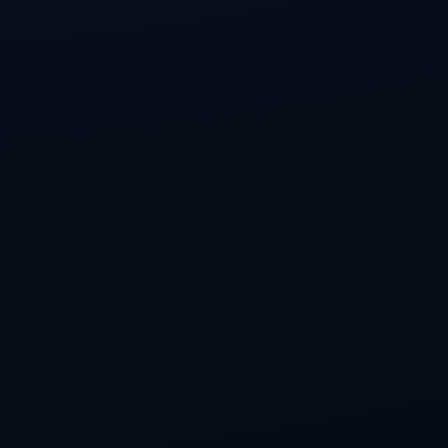
无疑问，这场平局让两个球队依旧保持了对冠军的希
促进了球队的文化建设和品牌影响力。