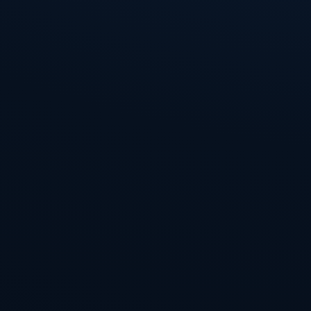
在国际米兰的逆转中，替补上场的前锋在比赛最后阶
是国米能从困境中崛起的重要保障，使得球队在节奏
尤文图斯虽然未能赢得比赛，但他们的核心球员同样
精彩。
同样，在阿森纳与利物浦的交锋中，两队的核心攻击
关键球员的比拼中展现出各自的特色。
3、战术分析
比赛中，国际米兰在先失一球后，迅速调整了战术，
再加一个入球实现逆转，令人叹服。
而尤文则采取了相对保守的防守反击战术，他们注重
赛中段，几次高质量的防守反击险些得手。
同样在阿森纳与利物浦的较量中，两队的战术布置也
充满悬念，最终以平局告终。