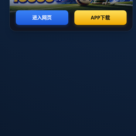
胜利，士气正盛。这样的背景下，让比赛本身充满了
另一方面，阿森纳与利物浦的较量同样不乏戏剧性。
面时，无论在场面还是心理上，都十分激烈，球迷们