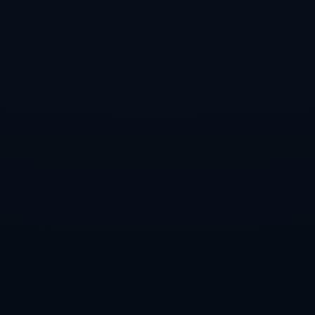
迷离，双方在这一轮后的表现，或将直接影响到冠军的归属。毫
情感联系，精彩的对决总是能让球迷们找到集体的归属感，进而