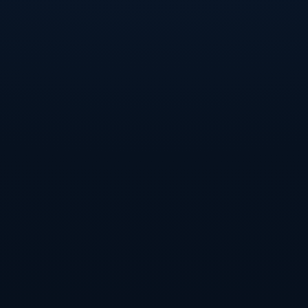
段的进球无疑成为逆转的关键所在。他勇敢地面对了对方的后防
上的把控显得游刃有余。
表现不俗。防线的稳定性及前场的配合让比赛中的每一次对抗都
手表现抢眼。阿森纳的前锋在比赛中不断制造威胁，而利物浦的
开始利用边路快速突破。教练精准的临场指挥使得球员们能迅速
中场的拦截与对抗，试图通过反击来加强得分机会。在控球权上
是各有千秋。阿森纳注重整体的控球配合，而利物浦则延续了其