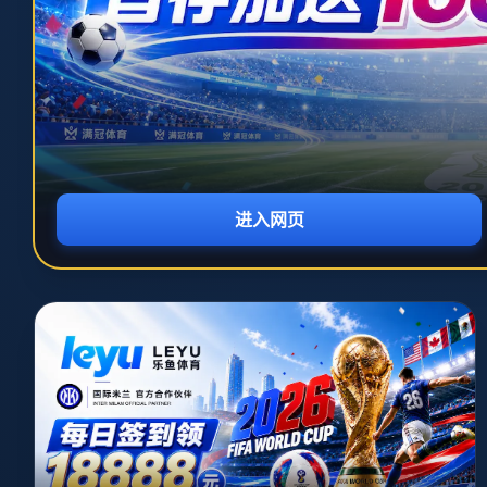
惊心动魄的焦点对
在本篇文章中，我们将详细探讨两场引人注目的足球
了惊心动魄的逆转，最终在最后时刻锁定平局，展现
局收场，尽显双方的攻防实力。本文将从比赛背景、
1、比赛背景分析
国际米兰与尤文图斯的对决历来都是意甲联赛中的重