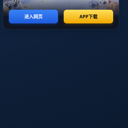
时，利物浦也抱有不小的夺冠希望。这使得两队在面对