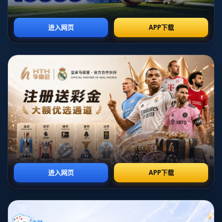
在球迷圈中风起云涌的传言终于尘埃落定，英超劲旅埃弗顿
俱乐部正式宣布**拉斐尔·贝尼特斯**将出任球队新任主帅。
这一消息立即引起了广泛关注和热议，足球界在期待这位经
验丰富的西班牙名帅如何带领埃弗顿迈向新的高峰。
*在充满竞争的英超联赛中，选择一位合适的主帅无疑是俱乐
部能否取得成功的关键之一。*对于埃弗顿来说，贝尼特斯的
到来标志着俱乐部战略方向的调整，以及在未来赛季中求变
图强的决心。贝尼特斯拥有丰富的执教履历，他不仅曾执教
过**皇家马德里**、**切尔西**等世界知名俱乐部，还在**利物
浦**和**纽卡斯尔**等英超球队执教期间取得了显著成绩。因
此，他的入驻被视为埃弗顿力求重塑辉煌的重要一步。
**贝尼特斯的执教风格和哲学非常鲜明，尤其在防守体系和战
术多样性上的造诣颇深。**过去他曾带领利物浦夺得2005年
欧冠冠军，球队在他的调教下攻守兼备，战术灵活。这种风