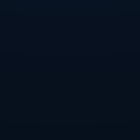
在现代足球中，**教练员的领导力和球队建设能力至关重要
**。贝尼特斯不仅是战术大师，还是顶尖的心理导向专家。他
强调信任、团队合作，以及对细节的关注。这种理念的融入
或许正是埃弗顿当下所需，使其能够在竞争激烈的联赛中脱
颖而出。
总的来说，贝尼特斯的正式入驻可谓是为埃弗顿带来了巨大
的机遇。他的执教经验、独特的战术风格以及全面的管理能