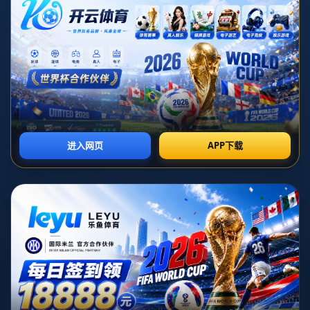
傳射小基耶薩建功.
添加时间：2026-07-11T22:58:55+08:00
**意大利杯决赛亮点：尤文图斯胜亚特兰大**
在2021年的意大利杯决赛中，**尤文图斯**以2-1击败**亚特
兰大**，夺得了这项荣耀。比赛中，库卢塞夫斯基
（Kulusevski）贡献了一传一射的精彩表现，而小基耶萨
（Federico Chiesa）则在关键时刻建功，成为尤文图斯获胜
的关键。这场比赛不仅仅展现了尤文图斯的坚韧和战术优
势，也揭示了球队在关键比赛中的表现能力。
*尤文图斯的胜利*，在这场意大利杯决赛中显得意义重大。尽
管在近年来，尤文图斯在意甲联赛中势头有所减弱，但在国