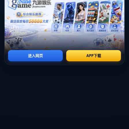
回顾尤文图斯的整个赛季，我们不难发现，年轻球员的崛起
成为了一大亮点。这些年轻球员正在改变球队的传统风格，
使其更加现代化和多变。
从市场角度来看，尤文图斯在夺冠后的市场价值显著提升。
根据一项数据分析，在比赛后，他们的社交媒体关注度明显
增加，球队的周边产品销售量在短时间内激增。
对于亚特兰大而言，尽管未能捧杯，但他们的表现同样令人
称赞。这支球队在本赛季的意甲及欧洲赛场上均有不俗的表
现，其顽强的精神和高效的攻击力使他们成为意甲联赛中不
容忽视的力量。