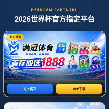
">
意大利杯決賽尤文圖斯2-1亞特蘭大 庫盧