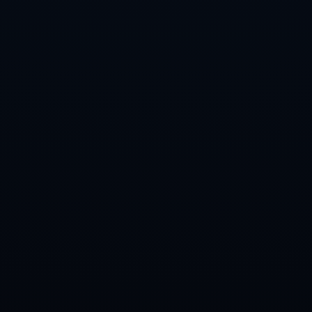
028-7488612
admin@qw-kaiyuntiyu.com
陕西省安康市紫阳县焕古镇