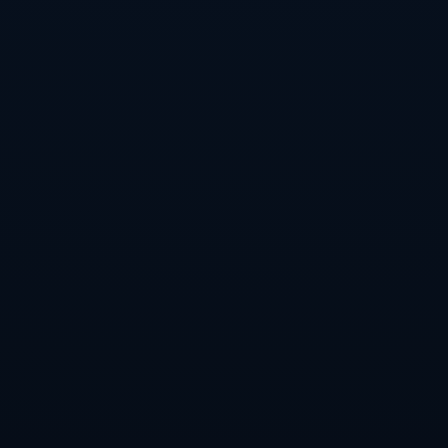
反映了球迷的真实情绪，也是对俱乐部的一种无声监督。
**案例分析：其他俱乐部的借鉴**
对于泰山队的情况，其他俱乐部也曾遭遇类似挑战。例如，
广州队曾因国际外援的使用问题，导致球迷对俱乐部管理层
产生不满。然而，通过及时的管理层更换和战术调整，广州
队逐渐恢复了球迷的信心。这为泰山队提供了一个潜在的解
决思路，通过引入新的管理理念和执教策略，或许能缓解球
迷的不满情绪。
**总结：**
当球队表现与球迷期待不符时，矛头往往指向管理层和教练
团队。在泰山队的情况下，文旅和崔康熙成为了球迷不满的
焦点。通过理解球迷的诉求和借鉴其他俱乐部的成功经验，
泰山队有望在未来重建与球迷之间的信任关系。