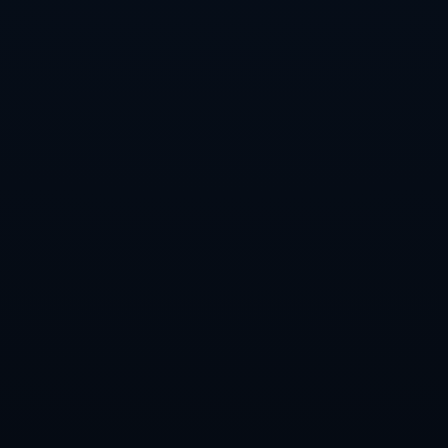
返回列表
联系我们
感谢您来到某某制造有限公司，若您有合作意向，请您使用 以下方式
联系我们我们将尽快给你回复，并为您提供最真诚的设计服务，谢
谢！