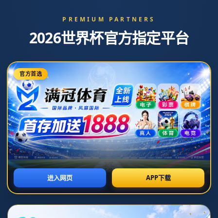
">
2022卡塔爾世界杯亞洲區預選賽40強賽