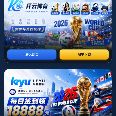
賽程.
添加时间：2026-07-11T22:58:55+08:00
**2022卡塔尔世界杯亚洲区预选赛40强赛赛程揭秘**
在全球足球迷的翘首以盼中，**2022卡塔尔世界杯亚洲区预
选赛40强赛**华丽登场。作为世界杯亚洲区预选赛的重要环
节，本阶段的比赛不仅决定着哪些球队能够晋级到下一轮，
同时也让各国球队在此期间展露风采，再次掀起一轮热潮。
那么，这一阶段的比赛有何亮点？赛程安排又有哪些值得关
注的地方？