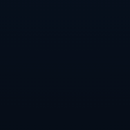
同时，**日韩对决**也是一大亮点，两队球员技术精湛，比赛
过程紧张刺激，成为不少球迷津津乐道的话题。
*值得一提的是，卡塔尔作为2022年世界杯的主办国，本身无
需参与亚洲区预选赛的争夺，但他们依然全力以赴出战40强
赛，旨在提高球队战力，为最终的正赛做好充足准备。这样
的精神同样为卡塔尔赢得了更多的尊重与期待。*
**疫情影响与应对措施**
全球疫情的爆发，使得赛事组织者面临巨大的挑战。在如此
背景下，许多比赛被迫空场进行，甚至延期。然而，各国足
协采取了一系列防控措施，保证了比赛的顺利进行。例如，
球队间的“气泡隔离”措施、定期的核酸检测等，不仅维护了赛
事的公正性，还保障了球员和工作人员的健康。
**结语**
**2022卡塔尔世界杯亚洲区预选赛40强赛**，不仅是一场足