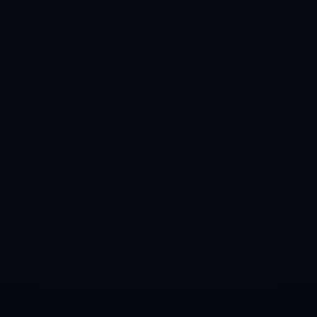
谢！
028-7488612
admin@qw-kaiyuntiyu.com
陕西省安康市紫阳县焕古镇