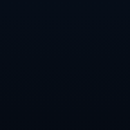
返回列表
联系我们
感谢您来到某某制造有限公司，若您有合作意向，请您使用 以下方式
联系我们我们将尽快给你回复，并为您提供最真诚的设计服务，谢