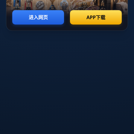
016年意外摘得英超冠军以来，莱斯特城一直保持着一定的竞争力
是本场比赛的关键所在。因此，曼城必须在战术布局上做到精益