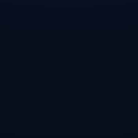
速反击以及准确的边路传中，待对手体能下降时迅速反击，撕开
*等核心球员，充分发挥其创造力和爆发力，将成为比赛胜负的关键。