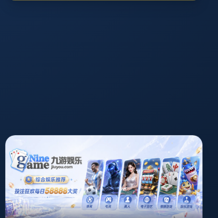
等於丟冠！.
队主教练瓜迪奥拉**明确表示，这场比赛将决定本赛
**英超赛季**已经进入白热化阶段，曼城与其竞争对手
对阵莱斯特城的比赛为“**不胜等于丢冠**”的关