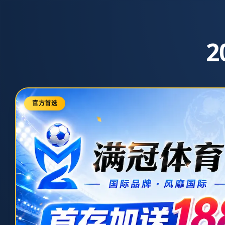
网站首页
关于我们