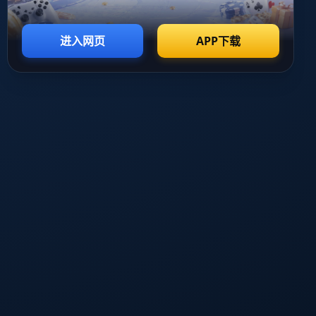
。他们拥有着一批技术精湛且经验丰富的球员。特别是莱
求精，不容有失。