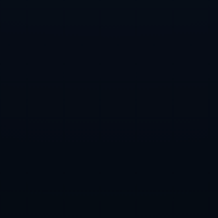
返回列表
联系我们
感谢您来到某某制造有限公司，若您有合作意向，请您使用 以下方式
联系我们我们将尽快给你回复，并为您提供最真诚的设计服务，谢