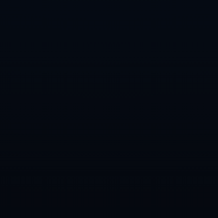
谢！
028-7488612
admin@qw-kaiyuntiyu.com
陕西省安康市紫阳县焕古镇