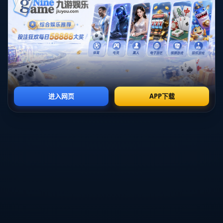
模拟比赛情景，帮助球员更好地理解比赛中的每一个细节与
变化。
**案例分析：**
在这场堪称经典的比赛中，大帅的惊人表现还引起了数据分
析领域的关注。通过详细的数据统计，不难发现他在比赛中
的关键时刻总能做出最正确的决策，这与他平时的**刻苦训练