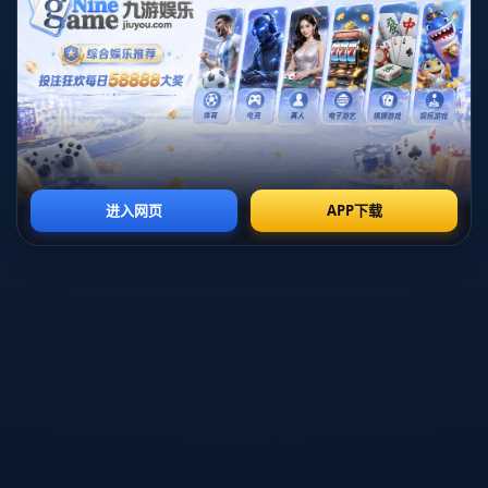
转型中卫提供了可靠的基础。
格雷茨卡的这一表态并非空穴来风。**德国队近期正面临严重
的后防线短板**，特别是在强敌如云的国际赛事中，中卫位置
亟需有实力、有担当的球员填补空缺。格雷茨卡敢于公开表
示愿意接受这一挑战，既展现了他的自信与无私，也证明他
从球队整体利益出发，愿意承担更大的责任。
### **灵活适应：教练与球员合作的关键**