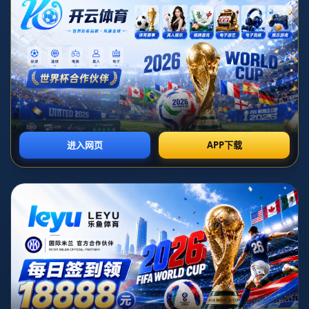
怨無悔任戰萊比錫中衛，謀求國家隊出
場機會！.
添加时间：2026-07-11T22:58:55+08:00
**格雷茨卡：无怨无悔为国家队拼搏，中卫新冒险燃起斗志！
**
在激烈竞争的足球世界中，一名球员为了站稳脚跟，往往需
要付出令人敬佩的努力。有些人选择坚持原有位置，精雕细
琢；而有些人则选择跳出舒适圈，全面提升自己的价值。拜
仁慕尼黑中场**莱昂·格雷茨卡**便是后者的典范。在近期面
对媒体时，他毫不避讳地表示，无论谁担任教练，他都愿意
出任中卫，只为继续为德国国家队贡献自己的力量。这样的