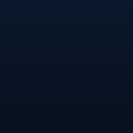
在现代足球中，**“多面手”球员多半会受到教练青睐**，因为
他们能很好地调整球队的阵容策略。无论是德国队前任主帅
汉斯·弗里克，还是即将上任的新教练，都可能看到格雷茨卡
转型创造的新价值。以法国球星帕瓦尔为例，这位原本的右
后卫如今经常出任中卫，俨然成为拜仁和法国队的防守核心
之一。同类型的转型，不仅丰富了球队战术储备，也让球员
自身发展更加全面。
作为灵活适应这一理念的拥护者，格雷茨卡愿以自己为例。
他清楚地认识到：“**为了赢得出场机会，愿意接受中卫的新
挑战，是我职业生涯中一个自愿的决定。**”这样坚韧的心态
无疑是教练与球队最想看到的品质。
### **挑战与机遇并存：中卫的新考验**