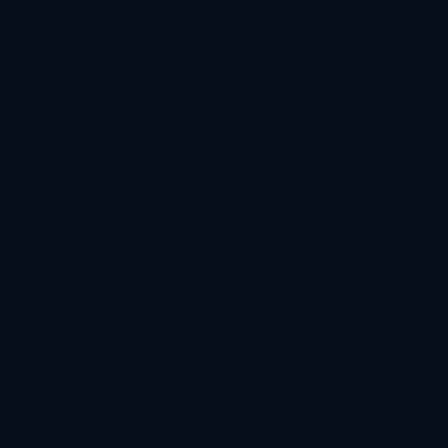
现代足球强调个人提升的同时，更看重的是**球员为团队牺牲
小我的精神**。格雷茨卡的态度不仅是为了自己的职业发展，
更是在关键时刻挺身而出，用自己的优势弥补球队的短板。
这一表态也表明，无论在俱乐部还是国家队，他始终铭记肩
负的责任。
**“无论教练是谁，我都准备无怨无悔接受中卫挑战。”** 一句
简单的表态，背后却包含了深思熟虑的态度与对未来的信
念。这种舍己为队的精神，正是德国足球能够复兴的基石。