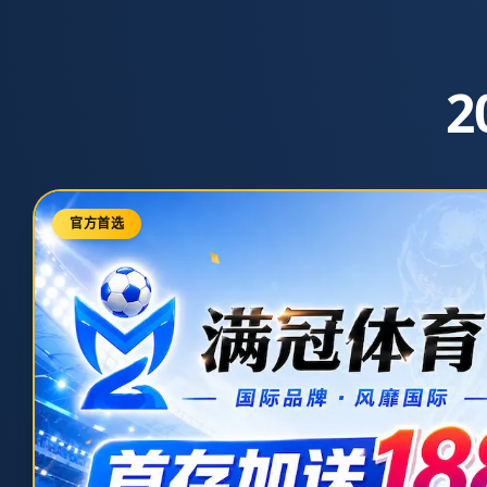
网站首页
关于我们