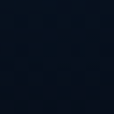
灵顿凤凰在南半球的资源网络，津门虎可以提升与国际俱乐部之间
联系，进一步打开亚洲市场的大门，在球员资源和商业开发方面
足球的基石，青训体系的建设程度往往决定了俱乐部的长期发展潜
证明其培养体系的先进性和实用性。而津门虎正致力于加速青训