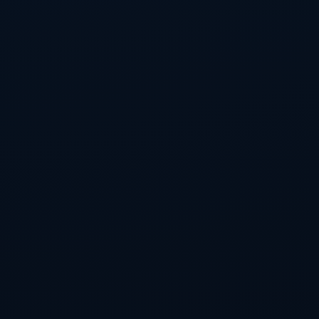
的联系，同时借澳洲联赛严谨的青训模式完善自身的青
挖掘更多可能性。
力。惠灵顿凤凰的青训学院在大洋洲足坛久负盛名，其
改革，希望将更多具备国际水准的本土青年才俊推向职