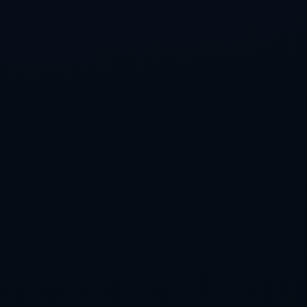
等环节的全方位支持。同时，优秀的中国青年球员或将