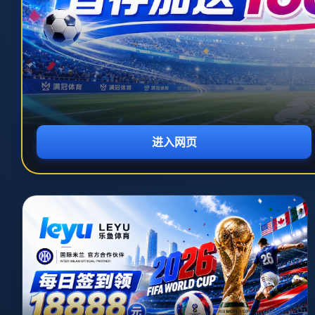
官方：澳超惠靈
### 官方宣告：惠灵顿凤凰与津门虎达成青训与一线
近年来，**足球俱乐部间的国际合作**愈发成为趋
凤凰**与中超劲旅**津门虎队**的一项深度合作
新的动能。