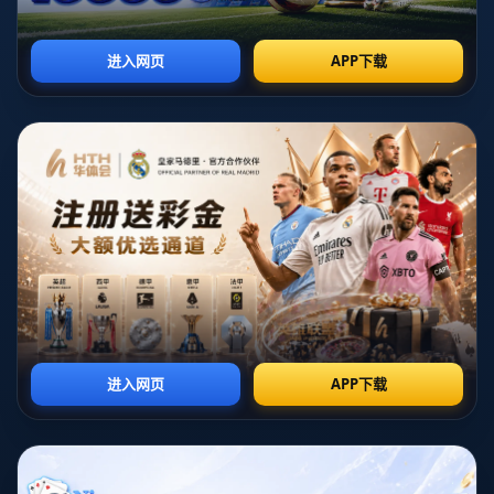
在當下足球轉會市場的動盪浪潮中，**熱刺與米蘭就埃默森的
交易協議**成為了眾人關注的焦點。隨著轉會窗逐漸關閉，兩
支俱樂部在這筆交易中的選擇和策略，無疑是轉會市場上不
可或缺的一部分。本文將深入探討這一協議的背後原因及其
潛在影響，並分析為何熱刺應當盡快接受米蘭的提議。
**雙方需求的契合**
首先，**理解埃默森這位巴西邊後衛的背景**對於評估這筆交
易至關重要。自從加盟熱刺後，雖然埃默森表現出色，但熱
刺陣容中優秀球員眾多，他的位置競爭異常激烈。另一方
面，米蘭目前急需在後防線上增強實力，特別是在面對多線
作戰壓力時。米蘭的這一需求與熱刺的放人意願不謀而合，
這為雙方達成協議提供了契機。
**財務考量的雙贏**
轉會市場不僅是球員實力的比拼，財務結果也是俱樂部高層