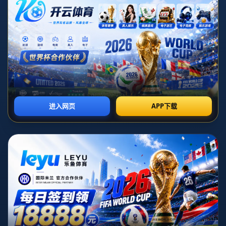
添加时间：2026-07-11T22:58:55+08:00
**熱刺趕緊接受米蘭開出的埃默森協議：轉會市場的明智之舉
**