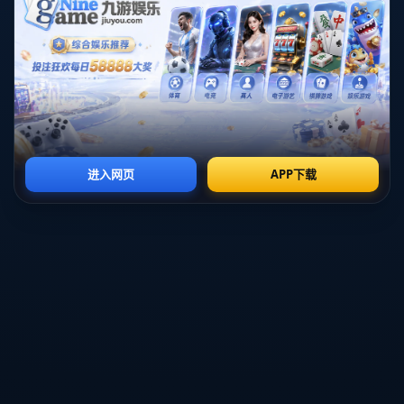
深思熟慮的一環。對於熱刺而言，**接受米蘭的轉會提議可以
獲得不菲的轉會費**，為其它潛力球員剛性投資。此外，減少
一次隊內邊際球員的人工成本，也有助於在未來市場操作中
獲得更多的靈活性。同時，米蘭的出價合適並在財務分配中
沒有超支，體現出其管理層的專業及策略眼光。
**訓練場與比賽場上的戰術選擇**
在現代足球中，各大俱樂部都在追求更高效的戰術安排和戰
鬥力。埃默森的技術特點更適合於米蘭的比賽風格，尤其是
在意甲聯賽中，他的**速度與傳中能力能為米蘭帶來新的戰術
變化**。對米蘭而言，埃默森的到來無疑會增強防守端的穩定
性，並在比賽中更具競爭力。