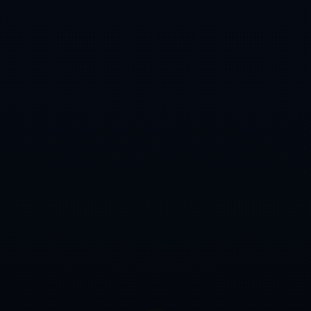
028-7488612
admin@qw-kaiyuntiyu.com
陕西省安康市紫阳县焕古镇