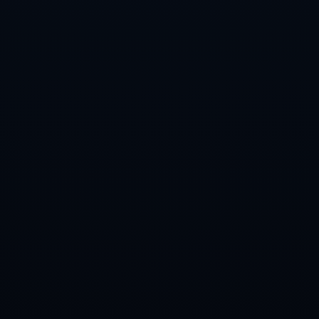
感谢您来到某某制造有限公司，若您有合作意向，请您使用 以下方式
联系我们我们将尽快给你回复，并为您提供最真诚的设计服务，谢
谢！
028-7488612
admin@qw-kaiyuntiyu.com
陕西省安康市紫阳县焕古镇