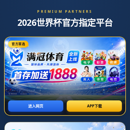
">
金順凱：我的表現還需要提高，特別是