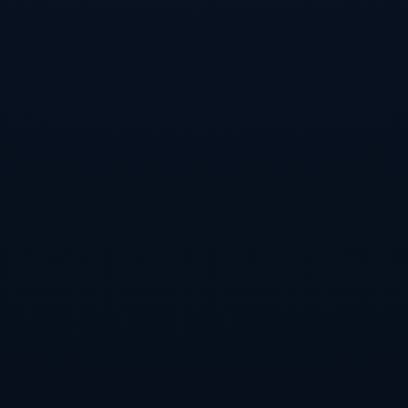
体能提升不仅仅关乎于训练，更涉及到训练后的恢复过程。
金顺凱意识到，保证充分的休息和饮食营养，可以让自己的
身体在训练后尽快恢复。在训练计划中，他添加了瑜伽和拉
伸等恢复性运动，这能够有效防止运动损伤，提高肌肉的恢
复速度。
**金顺凱的自我提升哲学**