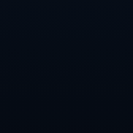
返回列表
联系我们