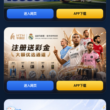
在过去几个赛季，西甲的球衣号码大多采用3D立体效果，以
增加视觉冲击力。但随着设计潮流的变化，**“去3D化”**成为
了主流趋势。3D效果尽管理论上可以带来更明显的视觉层次
感，但实际上却让球迷在远距离观看时感到困难。同时，越
来越多的俱乐部开始意识到，简约风格更能凸显球队的活力
与现代感。因此，西甲联盟决定在新赛季对球衣号码进行重