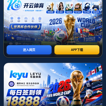
體：去3D化效果曝更具活力.
添加时间：2026-07-11T22:58:55+08:00
**西甲2023/2024赛季球衣号码换新字体：去3D化效果更具
活力**
每一年的足球赛季，球迷们除了期待精彩的比赛外，对于球
队的球衣设计也寄予厚望。**西甲**（La Liga）2023/2024赛
季就给球迷们带来了全新的视觉体验：球衣号码字体从传统
的3D效果转变为更现代、简约的设计。这一改变不仅是视觉
上的进步，还像是一种宣告，即足球不仅仅是比赛，更是一
种文化和时尚的象征。
### 新字体设计的背景