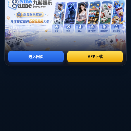
见，直接影响了比赛的节奏和士气。门迪的这次失误不仅让
利兹联士气大振，也激发了他们更强烈的进攻欲望。而此刻
的切尔西，不得不承受巨大的心理压力。
随着比赛的推进，**利兹联不断扩大战果，屡次精准的射门攻
破切尔西的防线**。反观切尔西，尽管他们在中场的控球率依
然不错，但由于门迪失误带来的阴影，球队始终未能找回状
态。而作为后防中坚的库利巴利，还因不理智行为领到了红
牌。他在防守中因动作过大直接吃到红牌，被判罚下场。这
一事件使得切尔西雪上加霜，不但人员不齐，更是在心态上
遭受重击。
回顾比赛，不得不提的是利兹联的整体表现。这支球队在攻
击端找准了切尔西防线的漏洞，并加以充分利用，值得称
道。事实上，**利兹联的胜利并非偶然，他们在对比赛形势的
预判以及临场调整方面都做得非常出色**。此外，他们表现出