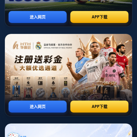
---
### **普理查德的潛力為何獲得傑倫布朗的肯定？**
傑倫布朗在接受採訪時不吝溢美之詞，提到普理查德的**潛力
「無限」**，如同未經雕琢的寶石。「這個小夥子每晚都能做
出讓人震驚的事情。」布朗如此評價。他的話不僅表明對普
理查德未來的期待，也點出了普理查德作為一名控球後衛在