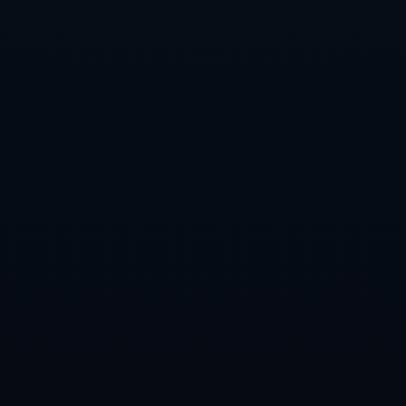
對於普理查德這樣一位年輕球員，天花板的高度尚不可測。
但可以確信的是，**只要他持續進步，他的價值必會水漲船高
**。更重要的是，傑倫布朗的支持不僅給了他更多信心，也讓
球迷和球隊更期待這位新星的未來。
返回列表