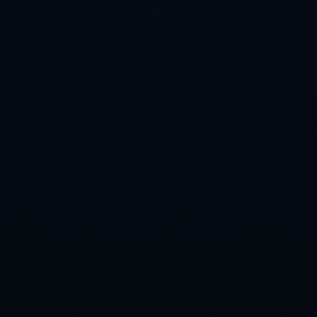
联系我们
感谢您来到某某制造有限公司，若您有合作意向，请您使用 以下方式
联系我们我们将尽快给你回复，并为您提供最真诚的设计服务，谢
谢！
028-7488612
admin@qw-kaiyuntiyu.com
陕西省安康市紫阳县焕古镇