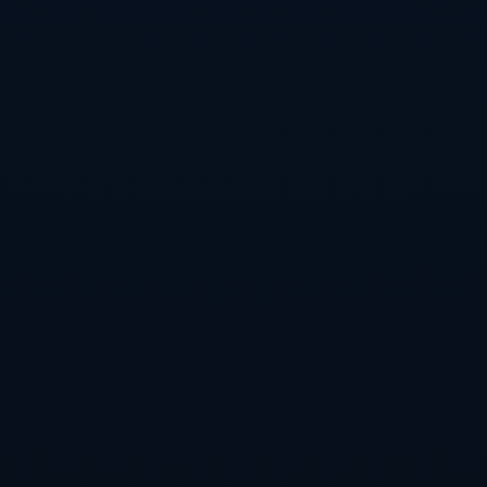
---
### **團隊效應：普理查德扮演的關鍵角色**
傑倫布朗表示：「我們相信他可以在重要時刻站出來，他已
經準備好了。」布朗的話精準描述了普理查德在**凱爾特人團
隊效應**中的地位。作為布朗和塔圖姆領銜的球隊核心之一，
普理查德似乎找到了自己的角色定位。他不再僅僅是一名過
渡性球員，反而像是球場上的**「潤滑劑」**，在不經意間為
球隊做出了關鍵貢獻。
舉個例子，2023季前賽中，普理查德幫助球隊拉開比分，最
終憑藉他的強悍表現贏下比賽。這不僅展現了他的得分能
力，更體現了他的比賽智商與應變能力。
---