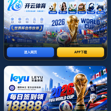
利雅得勝利官宣簽下奧塔維奧！.
添加时间：2026-07-11T22:58:55+08:00
# 6000萬歐轉會費打破波爾圖隊史紀錄！利雅得勝利官宣簽
下奧塔維奧！
足球轉會市場向來充滿戲劇性和不確定性，但奧塔維奧
（Otávio）在今夏以**6000萬歐元**的巨額轉會費加盟沙特豪
門利雅得勝利（Al-Nassr），無疑成為了近期全球足壇關注
的焦點。這一筆轉會，不僅創下**波爾圖隊史最高轉會紀錄
**，也透露出沙特聯賽對歐洲足壇頂尖球員的強烈吸引力。
---
### **奧塔維奧：波爾圖的靈魂核心**