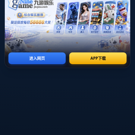
漲，也清楚地說明他的表現正變得全面且穩定。