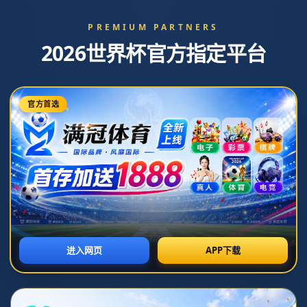
">
2022年卡塔尔世界杯投注策略与建议指