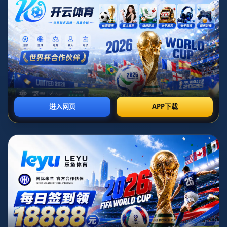
南
添加时间：2026-07-11T22:58:55+08:00
2022年卡塔尔世界杯投注策略与建议指南
卡塔尔世界杯不仅是一场全球球迷的狂欢，更是投注市场极
度活跃的焦点赛事 在赛程高度密集、冷门频出的背景下 如果
没有清晰的策略和理性思路 很多人往往在几天之内就把预算
消耗殆尽 真正的关键不在于押中多少场球 而在于是否建立了
一套可持续的决策框架 本文将围绕“信息分析 风险控制 心态
管理”和“玩法选择”几个维度 提供一份更务实的世界杯投注参
考指南 帮助你在享受赛事激情的同时 尽量降低决策失误的概
率