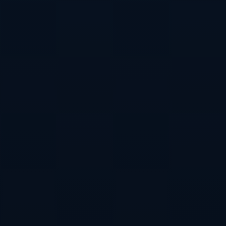
制总体赔率区间 避免动辄追逐高倍回报所带来的巨大波动
善用实时信息与现场观察
卡塔尔世界杯的直播和数据服务非常完善 即时统计可以实时
反映场上局势 包括控球率 射门次数 危险进攻等 对于喜欢滚
球的玩家而言 这些数据非常重要 但需要警惕只看数字 忽略比
赛内容的误区 例如 某队射门次数很多 但大多是远射或者无威
胁的尝试 而另一方虽然射门不多 却有更高质量的单刀和反击
从投注角度看 二者的价值完全不同 因此 最好的方式是结合实
时画面与数据 对比赛走势进行综合判断 再决定是否跟进或对
冲 而不建议在未观看比赛的情况下 仅凭数字进行频繁滚球操
作
避免“情感投注”与盲从热点
世界杯极易激发国家情绪 很多球迷对自己支持多年的球队有