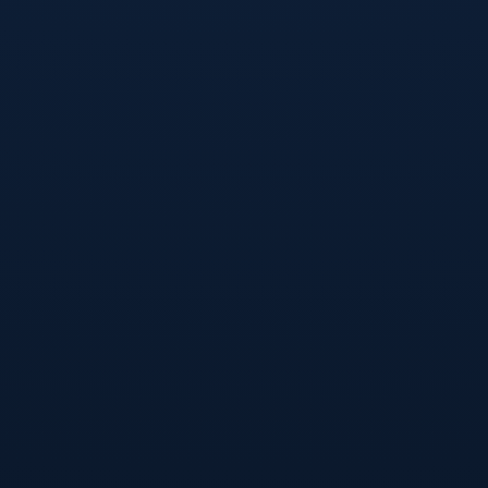
在历届世界杯中 冷门几乎每届都会上演 而冷门并非纯粹随机
往往有迹可循 比如小组赛首轮 常见的一类情况是 世界杯夺冠
大热门首战出场 对阵一支防守纪律严谨的中等球队 市场情绪
普遍看好热门队伍 大量筹码集中在让球盘的大让步之上 然而
热门球队由于磨合不充分 心理压力较大 首战通常踢得保守 这
种情形下 即便热门最终取胜 也未必能赢盘 如果盲目追高热门
很容易在赔率被压低的情况下承担过高风险 通过回看过往世
界杯的盘口与赛果 不难发现 所谓的“爆冷” 很多只是市场定价
失衡的结果 熟悉这类倾向 有助于在卡塔尔世界杯类似场次中
更加冷静地判断选择
资金管理是世界杯投注的核心策略
再精准的分析 如果资金管理失控 最终结果大多不理想 在世界
杯这种赛程密集的赛事中 更容易出现“连输急于翻本 连赢信