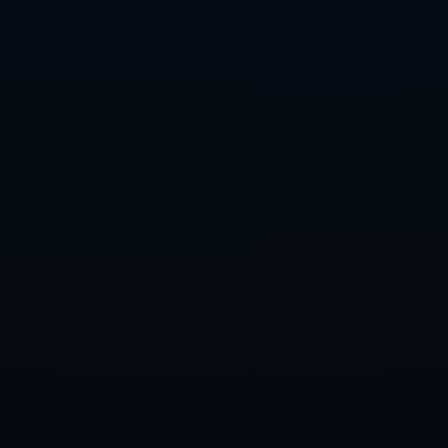
综合来看 围绕世界杯球队表现及数据统计进行全面解析 本质
上是在构建一套从结果回溯过程 从表象通往本质的分析框架
当我们学会阅读进攻和防守数据 理解控球与转换指标 结合球
员个人贡献 再配合具体比赛画面 便能从数字中看到战术 从统
计中理解风格 数据不能取代比赛本身 却能帮助我们更精确地
描述球队表现 从而形成更加理性和立体的观赛视角 在未来的
数据时代 世界杯不仅是足球竞技的最高舞台 也是数据与战术
碰撞的实验场 而对这些数据的深入解析 将持续改变我们理解
足球的方式