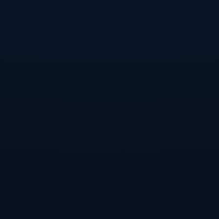
进球 都是衡量球队转换能力的重要指标 有的球队擅长高位逼
抢 其防守行动多发生在对方半场 这可以在统计图中清晰看到
反之 退守反击型球队的防守动作集中在中后场 但其由防转攻
的速度和效率通常更高 对世界杯球队表现进行解析时 这些转
换相关数据能帮助我们判断一支球队是否具备现代足球的对
抗能力和冲击力
球员个人数据 团队表现背后的个体贡献
世界杯球队的整体表现 离不开关键球员的数据支撑 在传统数
据方面 进球 助攻 扑救次数仍然是评价球员的基础 但更细致
的统计如预期助攻xA 关键传球 成功过人 抢断 拦截 解围 反抢
成功率等 指标则更能还原球员在球队体系中的真实价值 比如
某位中场核心进球不多 却拥有极高的关键传球数据和xA 说明
他是球队进攻组织的枢纽 又如 中后卫的成功对抗次数 防守身