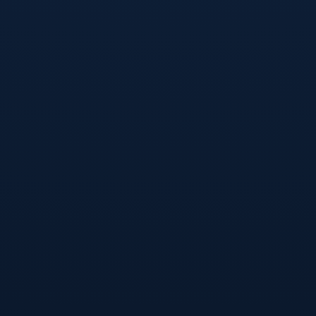
量机会 这种从数量到质量的转换 是解析世界杯球队进攻表现
的核心
防守数据统计 不丢球远不等于防守靠谱
传统印象中 失球少就是防守强 但世界杯数据告诉我们 防守质
量要从防线站位 压迫强度 对对手射门质量的限制等多个角度
评估 诸如每90分钟被射门次数 对手的预期进球xG防 守方的
解围 拦截 抢断成功率 以及丢球发生的时间分布 都可以帮助
我们判断一支球队防守的稳定性 举例来说 某支球队小组赛只
丢一球 看似防守稳固 但如果对手的总xG非常高 说明球队在
门前多次被压制 只是依靠门将的超常发挥或运气过关 相反 有
的球队偶尔大比分失利 但平时能有效限制对手射门 这类波动
往往与个别失误或短时间崩盘有关 并不完全否定整体防守体
系 通过细致的数据拆分 能避免被表面数字误导
控球率与传球数据 控制比赛并不等于赢得比赛