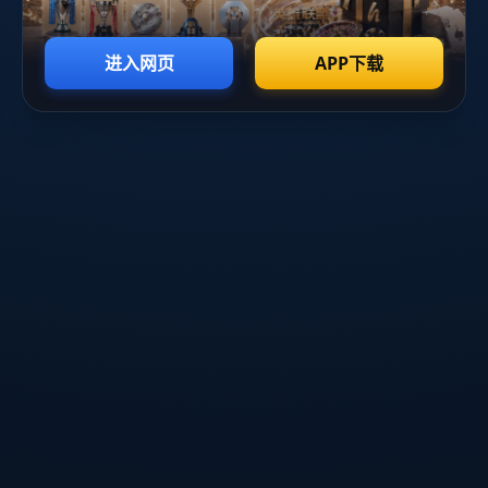
了不错的成绩，但这也使得他们的战术体系过度依赖外援的个人能