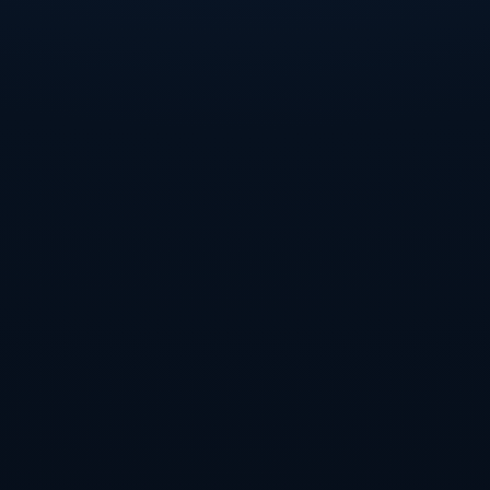
的竞争力。他们通过有效的青训系统以及对本土球员的信任和培
**来保持竞争力。
是前场攻击手还是后防核心，外援为海港提供了强有力的支持。