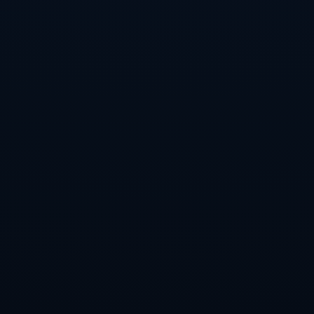
们通过投入资源建立强大的本土球员培养体系，使得**本土球员
手和最佳助攻的荣誉。
了重要作用，但是如何在依赖外援与发展本土球员之间取得平衡
*表明，依托于本土球员的深厚实力，辅以合适的外援，是一种成
很大程度上依赖于本土球员的技术水平和心态稳定。因此，各俱
其他球队提供了重要的思考方向。**依靠外援固然重要，但**