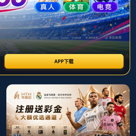
毛劍卿質疑海港依賴外援泰山能否獨自應對
添加时间：2026-07-11T22:58:55+08:00
援选手，虽然为球队竞技水平提升作出了显著贡献，但也引发了一
赖外援的情况下独自应对赛事，也成为了许多球迷关注的话题。
援的现象表示了担忧。他认为，一支球队的长远发展和稳定性，