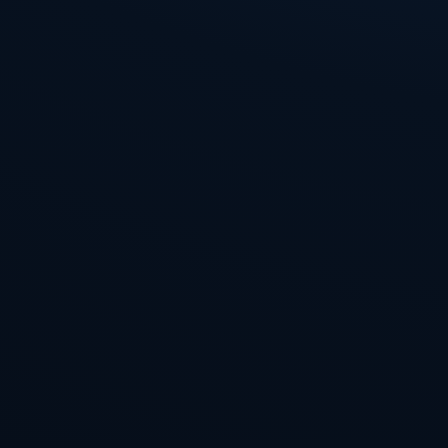
另一方面，山东泰山队在国内联赛中一直保持着良好
下，泰山队也能通过团队合作和**本土球员的出色发挥
**案例分析:两种不同的发展路径**
上海海港的成功，显然离不开他们的大牌外援。无论
无法上场时，整体竞争力有所下降。