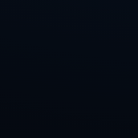
联系我们
感谢您来到某某制造有限公司，若您有合作意向，请您使用 
们将尽快给你回复，并为您提供最真诚的设计服务，谢谢！
028-7488612
admin@qw-kaiyuntiyu.com