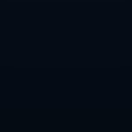
對決。
返回列表
联系我们
感谢您来到某某制造有限公司，若您有合作意向，请您使用 以下方式