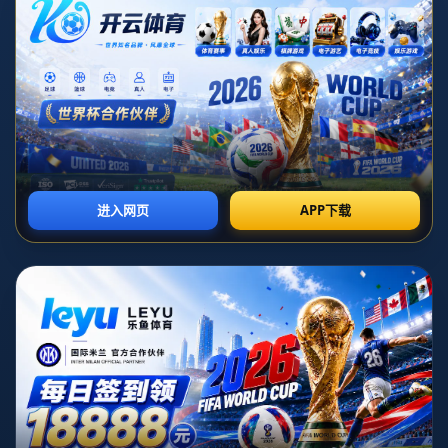
杜姆破門飛翼絕殺.
添加时间：2026-07-11T22:58:55+08:00
**歐洲杯C組首輪焦點對決：荷蘭3-2險勝烏克蘭，維納爾杜
姆破門，飛翼絕殺助橙衣軍團啟程**
***前言：一場讓足球迷屏息凝神的經典大戰***
2020年推遲至2021年的歐洲足球錦標賽（歐洲杯）終於點燃
戰火，而比賽一開始便充滿震撼。其中C組第1輪的一場精彩
對決讓無數球迷刻骨銘心——荷蘭與烏克蘭在阿姆斯特丹約
翰·克魯伊夫球場上演了一場驚心動魄的比拼。**由維納爾杜
姆率先破門**，多名球星齊齊上演高光時刻，最終荷蘭隊以3-
2險勝烏克蘭。這場大戰，不僅展現了雙方精湛的實力，更是