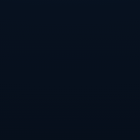
大的壓力，甚至讓對方的後防一度接近崩潰。
---
### 第三節：**飛翼之驚天絕殺，橙衣軍團死裡逃生**
當人們以為這場比賽將以2-2結束時，荷蘭隊再次用自身的硬
實力宣告回歸。第85分鐘，來自左路的**德佩關鍵傳中，邊
後衛鄧弗里斯（Denzel Dumfries）頭球絕殺**。鄧弗里斯雖
是後衛，但他的越位前插能力以及絕佳的準星令人印象深
刻。他的這個進球，堪稱這場經典戰役的點睛之筆，不僅讓
荷蘭隊鎖定勝局，也讓荷蘭足球承襲了攻勢足球的精神。