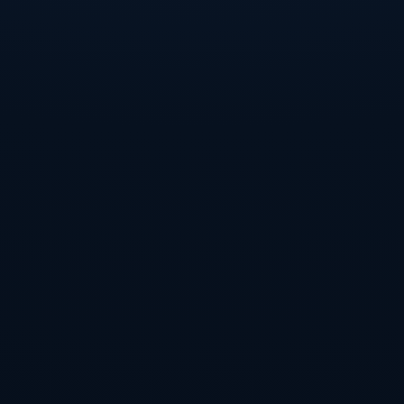
让我们更深入地探讨科尔的影响力。*1994年，从纽卡斯尔联
转会至曼联时，科尔一度成为英国转会费最高的球员，这是
对他能力的高度认可*。在当时的环境下，他能够迅速适应，
并在弗格森爵士的战术体系中如鱼得水，这显示了他的战术
灵活性与球队适应能力。
科尔的技术特点对后辈球员启发良多。现代前锋在比赛中常
常需要具备综合性技巧，从移动能力到射门精准度，再到传
球视野，而这些都可以在安迪·科尔的比赛录像中找到最直观
的表现。如今，许多年轻球员在成长过程中都把科尔视为榜
样，不单单模仿他的技术，更学习他在场上的决断力和领袖