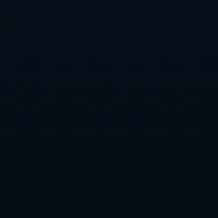
在2023年英超名人堂候选名单中，安迪·科尔的名字光芒四
射，这是对他辉煌职业生涯的礼赞。他在球场上的*杰出表现
和离场外的影响力*都让他成为英超历史上不可或缺的一部
分。安迪·科尔入选名人堂，无疑是实至名归的荣耀。
返回列表