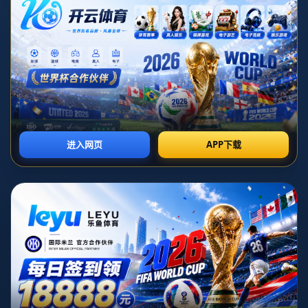
分鐘斬獲13分 廣東隊以41分的大勝擊潰
殘陣吉林.
添加时间：2026-07-11T22:58:55+08:00
**黃榮奇與徐傑聯手爆發，廣東隊41分狂勝殘陣吉林**
籃壇戰事瞬息萬變，球員的臨場表現常能左右比賽走向。在
一場備受矚目的CBA對決中，黃榮奇和徐傑攜手上演出色表
現，幫助廣東隊以**41分的巨大優勢**輕鬆擊潰吉林隊。這場
比賽不僅體現了廣東隊的團隊實力，更展現了黃榮奇和徐傑
在關鍵時刻的**個人能力與領袖氣質**。
### **黃榮奇全面爆發，高效表現主宰比賽**