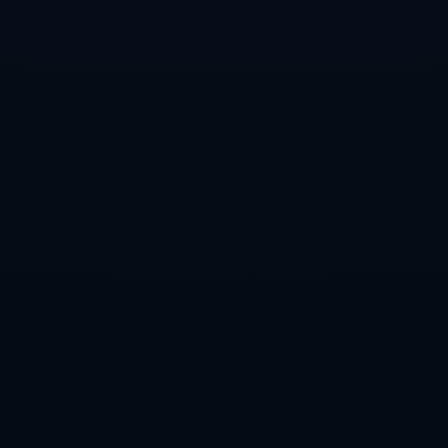
本場比賽後，黃榮奇和徐傑的人氣無疑再度提升。他們的表
現不僅是一場勝利的關鍵，還讓球迷看到了廣東隊代際交替
的希望。隨著賽季的深入，更加穩定的發揮將使這支廣東隊
成為其他球隊難以撼動的存在。
返回列表
联系我们