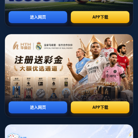
這場比賽中，23歲的小將黃榮奇猶如“猛虎出柙”，用一記記漂
亮的出手和積極的場上跑動給吉林的防守帶來了巨大壓力。
他全場砍下**20分、6籃板、5助攻**，數據相當全面。值得一
提的是，黃榮奇的得分來自多方面——不僅在外線準確的三
分投射頻頻命中，還能在突破中靈活造殺傷。
他的表現體現了**年輕球員的無限潛力與自信**，尤其在吉林
的防線明顯疲弱的情況下，黃榮奇迅速抓住每一次機會，加