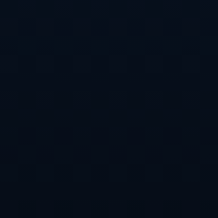
速度為核心的進攻節奏時，吉林始終無法在轉換防守中有效
阻止對方得分，進一步擴大了分差。這場比賽充分說明了兩
隊**整體實力的巨大差距**，也讓吉林隊面臨重振旗鼓的緊迫
壓力。
### **團隊勝利背後的明星球員價值**
廣東隊能夠以41分的大勝收場，當然離不開整體良好的配
合，但不可否認，黃榮奇和徐傑作為核心人物，在本場比賽
中扮演了不可或缺的角色。
黃榮奇用他的**全面得分能力和高效表現**撕裂對方防線，徐
傑則用**穩健和高超的指揮力**將球隊聯繫成一個完整的攻防
整體。這樣的球員表現不僅給予球隊贏球的信心，更為年輕
球員樹立了榜樣。
### **結語：黃榮奇與徐傑的未來可期**