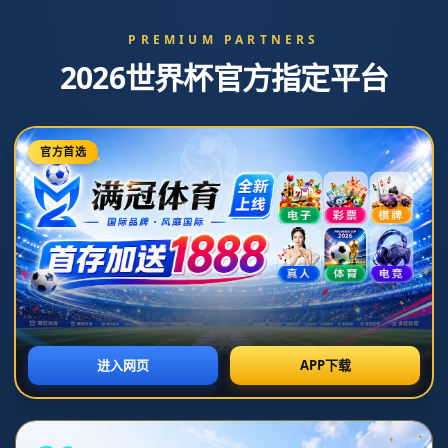
">
黃榮奇貢獻20分6籃板5助攻 徐傑出戰28