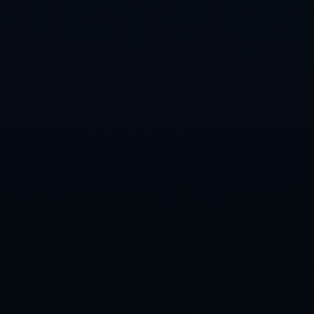
感谢您来到某某制造有限公司，若您有合作意向，请您使用 以下方式
联系我们我们将尽快给你回复，并为您提供最真诚的设计服务，谢
谢！
028-7488612
admin@qw-kaiyuntiyu.com
陕西省安康市紫阳县焕古镇