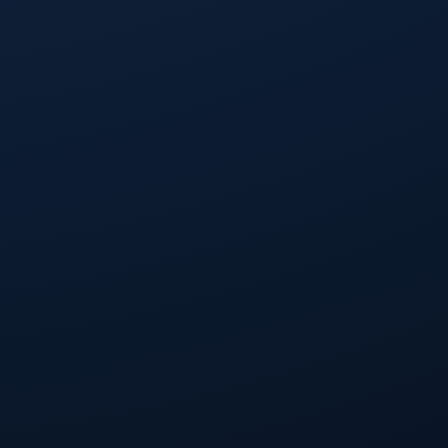
會變得更加謹慎，避免再次違規。這種行為上的約束，
一張黃牌。這使得他在防守時變得不夠果斷，間接導致
時，教練可能選擇在不重要的場次中輪休該球員，避免
空記錄，為後續關鍵比賽做準備。
中，阿森納主力門將斯琴斯尼因被裁判直接紅牌罰下，
變數。