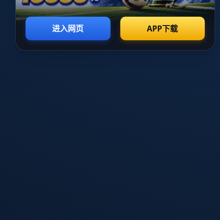
在歐冠賽事中，黃牌並非僅僅一個簡單的警告，更是一
**就會被停賽一場。而非像一些國內聯賽中需要3至5
這項規定的設計目的是為了保持比賽的公平性和競爭
黃牌，就可能錯過關鍵性的下一場比賽。**這對於需
---
### **小組賽黃牌累積會豁免嗎？**
一項許多球迷關注的冷知識是，小組賽階段的黃牌累積
且繼續計算。然而，如果球員在四分之一決賽結束後仍
了兩張黃牌，只要他順利撐過第二場比賽，就無需再
例如，在2021年的歐冠賽季中，巴黎聖日耳曼的後
作，成功避免了影響關鍵比賽的情況。
---