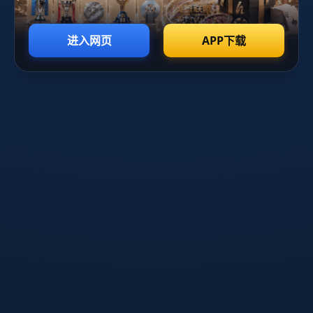
項可能影響球隊晉級的重要變數。根據歐洲足球聯盟（UEFA）
張黃牌才會面臨停賽。
環境，但同時也給球員在場上的行為帶來了極大的壓力。例如，
要核心球員穩定發揮的球隊來說，無疑是一大挑戰。**
是否會轉移到淘汰賽？答案是**部分豁免**。UEFA的規定中
未因累積黃牌停賽，他的黃牌累積將會在**半決賽開始前清零*
擔心遺留的黃牌記錄影響到半決賽。
防核心馬爾基尼奧斯曾因累積黃牌在小組賽階段差點陷入停賽危