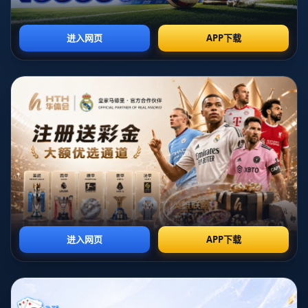
2022印度女足亞洲杯小組賽分為A、B、C三個小組，共12支
球隊參賽。每支球隊在小組賽中進行單循環比賽，通過積分
來決定晉級與淘汰。**積分榜的一大特點**是綜合考量了勝負
場次、凈勝球數以及對戰成績等因素，使得比賽結果更具公
平性和競爭性。
在小組A中，中國女足和澳大利亞隊作為種子球隊果然不負眾
望，以傑出的技戰術和穩定發揮分別排名前列。但較為引人
矚目的是作為東道主的印度隊，由於面對亞洲頂級球隊時稍