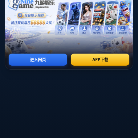
顯薄弱，未能闖入出線名單，這也暴露出新興足球力量與傳
統強隊之間的實力差距。
小組B的排位競爭同樣激烈，被視為黑馬的越南女足表現驚
豔，不僅成功壓制傳統強隊泰國，還以積分榜第二名的成績
昂首晉級。在這個小組中，越南用高效的防守反擊戰術證明
了後起之秀的可能性。
至於小組C，則成為豪門的對決舞台。日本隊與韓國隊展現出
了亞洲一流的實力，雙雙晉級無懸念。更值得稱道的是日本
女足在小組賽階段保持全勝，總進球數高達12球，攻擊火力
冠絕全場，成為積分榜上的**絕對亮點**。
---
### **積分榜的重要性：贏與輸之間的數據較量**
我們來看看積分計算的規則，小組賽每場獲勝可得3分，平局