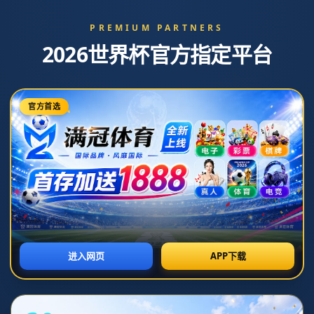
">
2022印度女足亞洲杯小組賽積分榜.