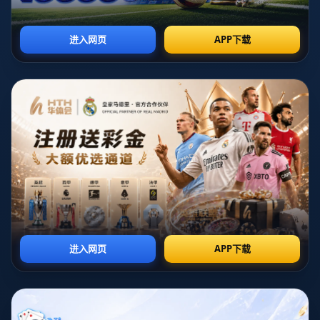
阿森纳和切尔西向来是英超赛场上的劲敌，无论是*北伦敦枪
手的坚韧精神*，还是蓝军快速反击的硬朗打法，两队每次交
锋都让球迷充满期待。这次时间推迟的公告一经公布，立刻
成为各大媒体争相报道的焦点。
据英超联盟解释，这次调整主要是为了因应整体赛程压力。
英超赛季已进入最后阶段，球队需要在联赛、欧战甚至国内
杯赛之间多线作战。而对于**阿森纳争冠的关键时期**以及切
尔西尝试挽回赛季表现的目标，这次调整可能带来重要影
响。而更值得注意的是，两队的延期对决将直面全世界的目
光，成为决定赛季走势的重要节点。
---
### **赛程紧凑与公平性：为何延迟安排引争议？**
英超本赛季的赛程安排因疫情补赛等问题原本就已非常紧