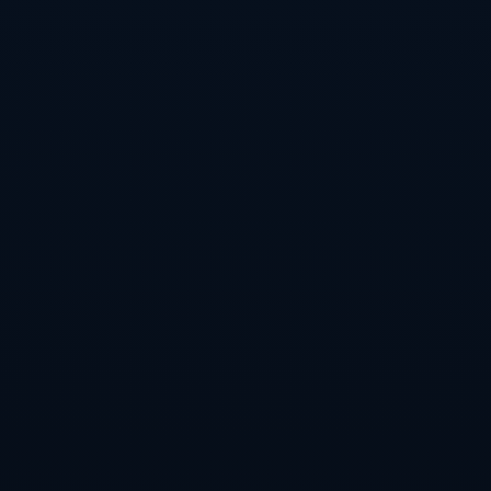
另一方面，切尔西虽然联赛战绩未达到预期，但其球员阵容
深度依然处在顶尖水平。推迟比赛让主帅有更多时间让伤员
恢复，同时可能产生意想不到的化学反应。 *回顾切尔西历
史，他们在2021年的欧冠决赛前利用间隔时间修正了英超中
的战术问题，最终成功捧杯* ——这次阿森纳能避开类似“冷
门”带来的打击吗？
---
### **对球迷的影响：热度与期待的双提升**
阿森纳与切尔西之间的焦点大战不仅是竞技场上的比拼，更
是数百万全球球迷关注的重大赛事。这场比赛延期，加剧了
双方球迷的心理期待，而英超也通过这次变更延长了舆论发
酵的时间。从市场营销视角来看，5月3日的较晚比赛时间可
能让关注度集中在这场豪门对决上，进一步助推英超的全球
影响力。