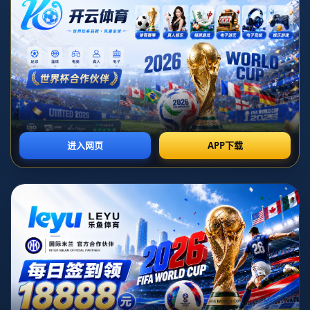
延遲至5月3日舉行.
添加时间：2026-07-11T22:58:55+08:00
**英超官方：阿森纳与切尔西的切磋之战延迟至5月3日举
行，赛程安排引发广泛讨论**
英超联赛素以激烈竞争和扑朔迷离的赛程安排闻名，而每一
场豪门对阵都备受瞩目。近日，英超官方宣布原定于四月举
行的*阿森纳与切尔西之间的焦点之战*因安排调整被推迟至5
月3日。这个时间变化不仅让球迷议论纷纷，也引发了关于赛
程紧凑性、公平性和球员体能分配的热烈讨论。
---
### **豪门对决推迟：阿森纳与切尔西之战的悬念升级**