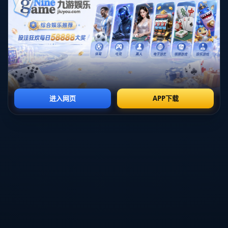
性足球运动员待遇**的再思考。
*不平等的待遇症结*
普特拉斯在采访中强调，尽管女足运动员在国际比赛中取得
了显著成绩，但她们的**薪资待遇**和**职业保障**与男足运
动员相比仍存在巨大差距。这种不平等的背后不仅仅是经济
问题，更是对女性体育价值的忽视。在许多国家，女足球员