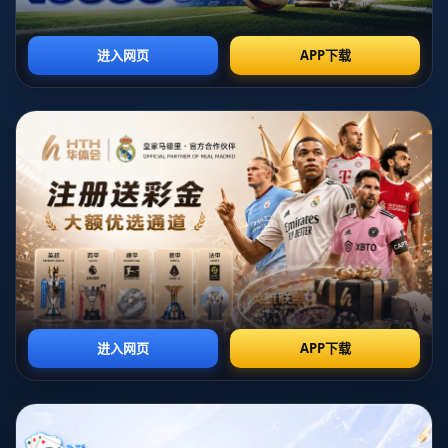
刚刚过去的一轮新闻热潮中，西班牙女足主帅因管理不善、
与球员关系紧张等原因被解雇。此事件的导火索是来自于多
名球员对教练态度和管理方式的不满，其中以**普特拉斯**的
指责最为引人注目。普特拉斯指出，许多女足球员并未得到
应有的职业球员待遇，包括训练条件、薪资标准和职业保障
等方面。她的发声引发了广泛的社会关注，引起了多方对**女