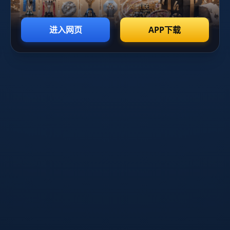
在过去几十年内创造了无数传奇。
英格兰、法国等强队迅速崛起，德国女足也面临新的挑战。20