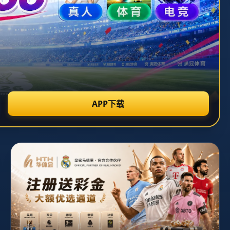
2023女足世界杯德國簡介.
添加时间：2026-07-11T22:58:55+08:00
球盛事，各支队伍都将全力以赴争夺这项国际赛事的荣誉。在众多参赛
界杯上的阵容、备战情况以及她们作为历史顶级球队的优势与挑战
得女足世界杯冠军（2003年、2007年），八次夺得欧洲女足