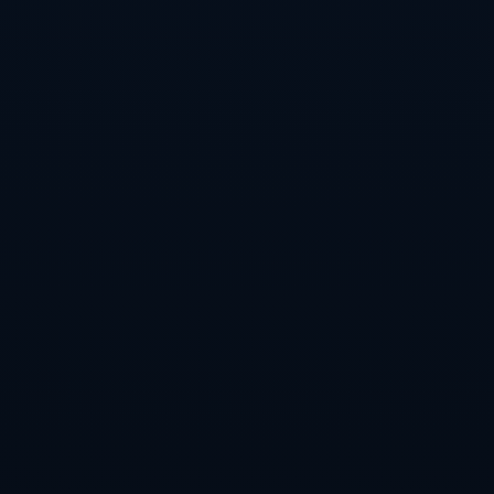
少年轻球员缺乏世界杯实战经验。在面对欧美其他强队时，如何