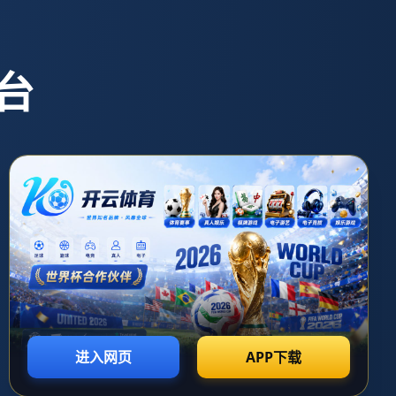
028-7488612
咨询热线：