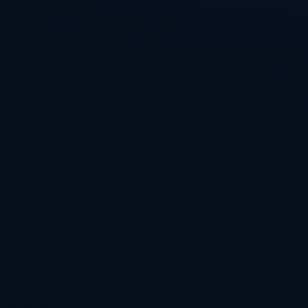
#### **优势：纪律性强与整体协调**
德国女足长期以来以战术纪律性和整体配合著称。无
球员曾在此前的大赛中有亮眼表现，这种心理优势也是她
#### **短板：年轻球员的稳定性**