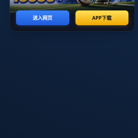
高效的进攻著称。从整体战术到个人实力，德国女足
然而，近几年随着世界女足竞争格局不断变化，美国、
峰，无疑是球迷的**期待焦点**。
---
### **备战2023：德国女足阵容解析**