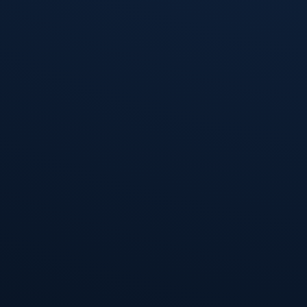
作为传统强队，德国女足拥有诸多世界级球员，其战术