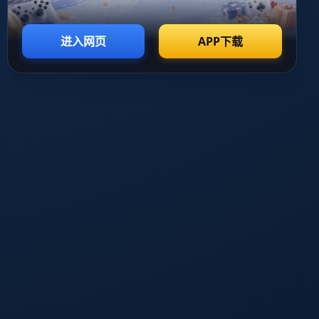
23年世界杯，德国队能否延续辉煌，抓住机遇重回巅