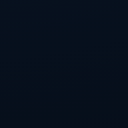
默契和执行力。此外，作为一支经验丰富的队伍，多名