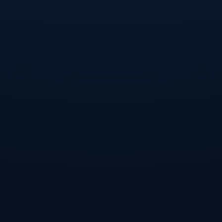
为前锋的主力球员，亚历山德拉·波普（Alexandra Popp
此外，一些**年轻球员如琳达·达尔曼（Linda Dallman
3年世界杯阵容中，**萨拉·达布里茨（Sara Däbritz）
新秀——朱莉娅·格温（Giulia Gwinn），以她迅猛的突
水平的团队协作能力。老将**玛瑞娜·海格林（Marina Heg
拉·弗罗姆斯（Merle Frohms）**镇守大门，为球队提供