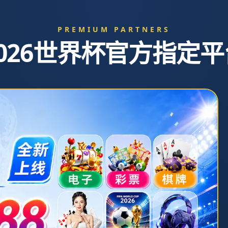
产品中心
新闻资讯
联系方式