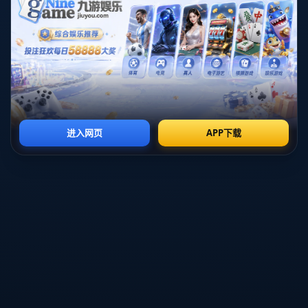
*比賽精彩回顧*
比賽伊始，兩隊就展現出高度專注的狀態。在上半場，巴黎
聖日耳曼便利用高效的進攻策略撕破了馬賽的防線。**伊卡爾
迪**以敏銳的門前嗅覺接到隊友傳中，成功破門，將比賽的緊
張氣氛推向高潮。他不僅僅是這場勝利的功臣之一，還在隨
後的一次進攻中造點成功。
*內馬爾的精準點射*