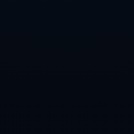
联系我们
感谢您来到某某制造有限公司，若您有合作意向，请您使用 以下方式
联系我们我们将尽快给你回复，并为您提供最真诚的设计服务，谢
谢！
028-7488612
admin@qw-kaiyuntiyu.com
陕西省安康市紫阳县焕古镇