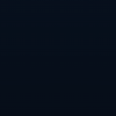
球員的個人技術，更多的是團隊的協作和教練戰術的精妙應
用。主教練採用了針對馬賽的特定戰術安排，強化中場控球
并快速轉移至前線，這不僅降低了給對方反擊的機會，也有
效地將進攻威脅轉化為實際得分。
另一方面，馬賽在下半場試圖調整戰術，加強前場壓制並製
造多次射門機會，但始終難以將場上優勢轉化為進球。這從
側面證明了巴黎聖日耳曼防線的穩固及其門將的神勇發揮。
*結論*
憑藉伊卡爾迪和內馬爾的優異發揮，以及全隊的默契配合，
巴黎聖日耳曼再次在法國超級杯中獲得勝利。這場比賽充分
展示了球員們的技戰術能力，也讓全球球迷享受到了一次足
球盛宴。通過對這場比賽的回顧，我們不僅看到了球星個人
的光芒，同時也感受到團隊合作和戰術布置的巨大威力。這
不僅僅是一場體育競技，更是一場智謀與技巧的完美結合。