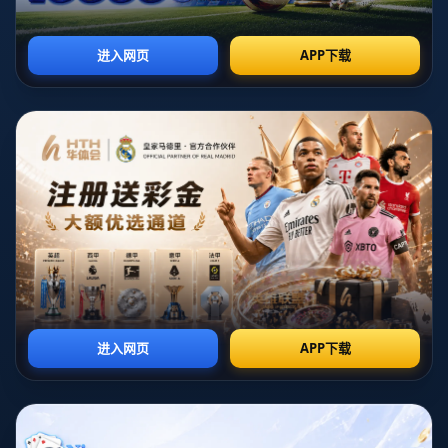
作為世界上最具影響力的足球賽事之一，**法國超級杯**一直
是球迷們期待的重點比賽。今年，巴黎聖日耳曼以2-1擊敗馬
賽，再一次展示了其強大的球隊實力和精湛的球技。
*前言*
當紅球星雲集的巴黎聖日耳曼在法國超級杯中展現了非凡的
技術水平，這場比賽不僅締造了精彩瞬間，也讓球迷體驗到
了足球的魅力。本場比賽的亮點包括伊卡爾迪的致命破門以
及內馬爾的冷靜點射，這使得巴黎聖日耳曼在激烈的對抗中
成功捧杯。