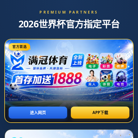
">
法國超級杯巴黎聖日耳曼2-1馬賽 伊卡爾