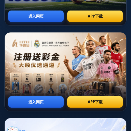
## 帕爾默：英格蘭陣容中的新星
年僅21歲的科爾·帕爾默最近在俱樂部和國家隊的亮眼表現，
讓無數球迷對他的未來充滿期望。他在攻防兩端兼具能力，
尤其是在中場運籌帷幄的表現，充分展示了他在複雜局面下
的處理球能力。帕爾默從曼城青訓中脫穎而出，如今在英格
蘭足球版圖中擁有了穩固的地位。
*帕爾默之所以引人注目，不僅僅是因為他的技術出眾，更因
為他有着高超的比賽閱讀能力，能迅速抓住轉瞬即逝的得分
機會。* 他在最近幾場比賽中，憑藉**銳利的遠射**與**關鍵