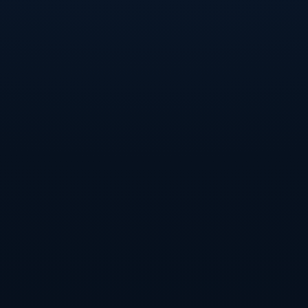
### 2. **年輕而自信的比賽心態**
在英格蘭陣容中，帕爾默與名將如凱恩（Harry Kane）和拉
什福德（Marcus Rashford）形成鮮明的對比。他有着新人特
有的自信與沖勁，同時卻也不乏冷靜與成熟。這種心態曾在
2023年英聯盃決賽上被充分證明——他在壓力之下斬獲進
球，幫助球隊贏得冠軍。
**帕爾默的“無懼心態”**無疑是英格蘭教練最渴望的資源之
一。在德國如此重大的賽事中，有他這樣的心態穩定卻極具
活力的球員，英格蘭會更有底氣。
### 3. **與其他球員的化學反應**
帕爾默不僅在個人能力上令人矚目，他和英格蘭大名單中的
其他球員也展現出了高度配合，例如與福登（Phil Foden）
的默契配合，正是在熱身賽中多次威脅對手球門。這種球場