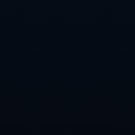
返回列表
联系我们
感谢您来到某某制造有限公司，若您有合作意向，请您使用 以下方式
联系我们我们将尽快给你回复，并为您提供最真诚的设计服务，谢